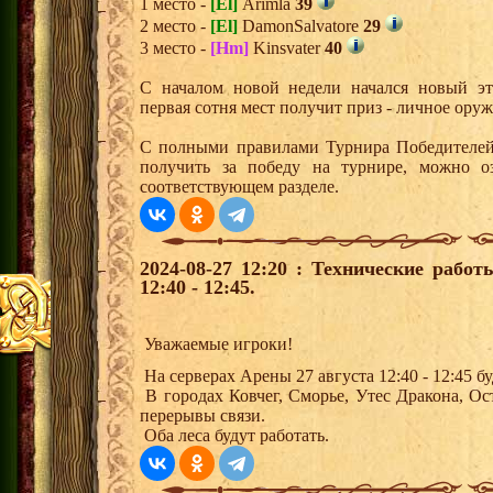
1 место -
[El]
Arimla
39
2 место -
[El]
DamonSalvatore
29
3 место -
[Hm]
Kinsvater
40
С началом новой недели начался новый эта
первая сотня мест получит приз - личное ору
С полными правилами Турнира Победителей,
получить за победу на турнире, можно о
соответствующем разделе.
2024-08-27 12:20 : Технические рабо
12:40 - 12:45.
Уважаемые игроки!
На серверах Арены 27 августа 12:40 - 12:45 
В городах Ковчег, Сморье, Утес Дракона, О
перерывы связи.
Оба леса будут работать.