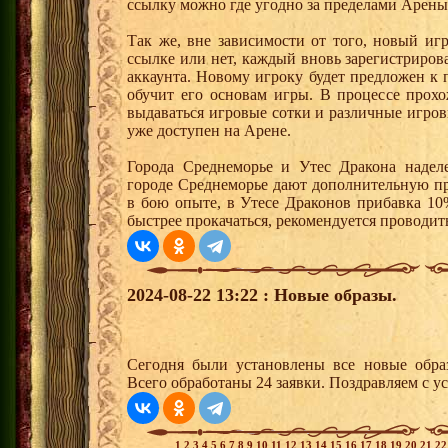
ссылку можно где угодно за пределами Арены
Так же, вне зависимости от того, новый иг
ссылке или нет, каждый вновь зарегистриро
аккаунта. Новому игроку будет предложен к
обучит его основам игры. В процессе прох
выдаваться игровые сотки и различные игро
уже доступен на Арене.
Города Среднеморье и Утес Дракона надел
городе Среднеморье дают дополнительную пр
в бою опыте, в Утесе Драконов прибавка 10
быстрее прокачаться, рекомендуется проводит
2024-08-22 13:22 : Новые образы.
Сегодня были установлены все новые образ
Всего обработаны 24 заявки. Поздравляем с у
1
2
3
4
5
6
7
8
9
10
11
12
13
14
15
16
17
18
19
20
21
2