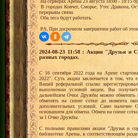
На серверах Арены 23 августа 18:00 - 18:15 
В городах Ковчег, Сморье, Утес Дракона, О
перерывы связи.
Оба леса будут работать.
P.S. При досрочном завершении работ об этом
2024-08-23 11:58 : Акция "Друзья и 
разных городах.
С 16 сентября 2022 года на Арене стартов
2022". Суть акции заключается в том, что е
Вашей реферальной ссылке зарегистрирова
выполнении условий акции, Вы получае
дальнейшем Очки Дружбы можно обменять 
обменять на синие сотки до момента око
дополнительных условий. Само наличие О
основанием для обмена. Обмен на синие сотки 
за 1 Очко Дружбы.
С полными правилами акции "Друзья и сор
библиотеке Арены, в соответствующем разде