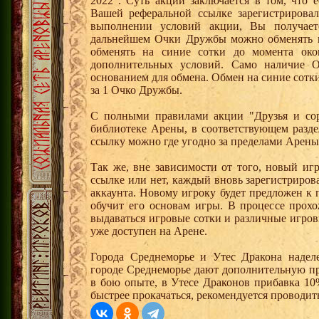
2022". Суть акции заключается в том, что е
Вашей реферальной ссылке зарегистрирова
выполнении условий акции, Вы получае
дальнейшем Очки Дружбы можно обменять 
обменять на синие сотки до момента око
дополнительных условий. Само наличие О
основанием для обмена. Обмен на синие сотки 
за 1 Очко Дружбы.
С полными правилами акции "Друзья и сор
библиотеке Арены, в соответствующем разде
ссылку можно где угодно за пределами Арены
Так же, вне зависимости от того, новый иг
ссылке или нет, каждый вновь зарегистриро
аккаунта. Новому игроку будет предложен к
обучит его основам игры. В процессе прох
выдаваться игровые сотки и различные игро
уже доступен на Арене.
Города Среднеморье и Утес Дракона надел
городе Среднеморье дают дополнительную пр
в бою опыте, в Утесе Драконов прибавка 10
быстрее прокачаться, рекомендуется проводит