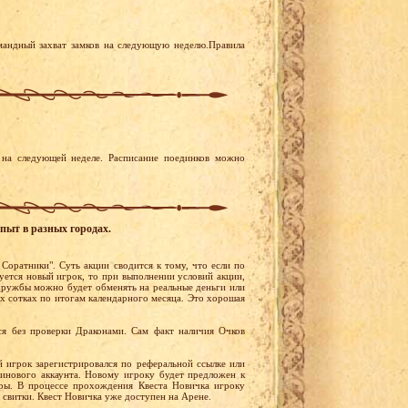
мандный захват замков на следующую неделю.Правила
на следующей неделе. Расписание поединков можно
пыт в разных городах.
 Соратники". Суть акции сводится к тому, что если по
уется новый игрок, то при выполнении условий акции,
ружбы можно будет обменять на реальные деньги или
х сотках по итогам календарного месяца. Это хорошая
я без проверки Драконами. Сам факт наличия Очков
й игрок зарегистрировался по реферальной ссылке или
тинового аккаунта. Новому игроку будет предложен к
ры. В процессе прохождения Квеста Новичка игроку
 свитки. Квест Новичка уже доступен на Арене.