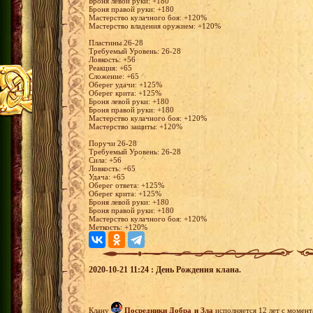
Броня левой руки: +180
Броня правой руки: +180
Мастерство кулачного боя: +120%
Мастерство владения оружием: +120%
Пластины 26-28
Требуемый Уровень: 26-28
Ловкость: +56
Реакция: +65
Сложение: +65
Оберег удачи: +125%
Оберег крита: +125%
Броня левой руки: +180
Броня правой руки: +180
Мастерство кулачного боя: +120%
Мастерство защиты: +120%
Поручи 26-28
Требуемый Уровень: 26-28
Сила: +56
Ловкость: +65
Удача: +65
Оберег ответа: +125%
Оберег крита: +125%
Броня левой руки: +180
Броня правой руки: +180
Мастерство кулачного боя: +120%
Меткость: +120%
2020-10-21 11:24 : День Рождения клана.
Клану
Посредники Добра и Зла
исполняется 12 лет с момен