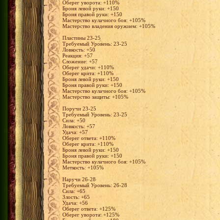
Оберег уворота: +110%
Броня левой руки: +150
Броня правой руки: +150
Мастерство кулачного боя: +105%
Мастерство владения оружием: +105%
Пластины 23-25
Требуемый Уровень: 23-25
Ловкость: +50
Реакция: +57
Сложение: +57
Оберег удачи: +110%
Оберег крита: +110%
Броня левой руки: +150
Броня правой руки: +150
Мастерство кулачного боя: +105%
Мастерство защиты: +105%
Поручи 23-25
Требуемый Уровень: 23-25
Сила: +50
Ловкость: +57
Удача: +57
Оберег ответа: +110%
Оберег крита: +110%
Броня левой руки: +150
Броня правой руки: +150
Мастерство кулачного боя: +105%
Меткость: +105%
Наручи 26-28
Требуемый Уровень: 26-28
Сила: +65
Злость: +65
Удача: +56
Оберег ответа: +125%
Оберег уворота: +125%