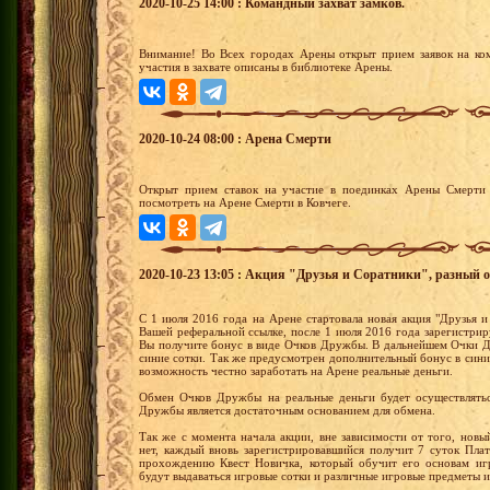
2020-10-25 14:00 : Командный захват замков.
Внимание! Во Всех городах Арены открыт прием заявок на ко
участия в захвате описаны в библиотеке Арены.
2020-10-24 08:00 : Арена Смерти
Открыт прием ставок на участие в поединках Арены Смерти 
посмотреть на Арене Смерти в Ковчеге.
2020-10-23 13:05 : Акция "Друзья и Соратники", разный о
С 1 июля 2016 года на Арене стартовала новая акция "Друзья и
Вашей реферальной ссылке, после 1 июля 2016 года зарегистрир
Вы получите бонус в виде Очков Дружбы. В дальнейшем Очки Д
синие сотки. Так же предусмотрен дополнительный бонус в сини
возможность честно заработать на Арене реальные деньги.
Обмен Очков Дружбы на реальные деньги будет осуществлятьс
Дружбы является достаточным основанием для обмена.
Так же с момента начала акции, вне зависимости от того, новы
нет, каждый вновь зарегистрировавшийся получит 7 суток Пла
прохождению Квест Новичка, который обучит его основам иг
будут выдаваться игровые сотки и различные игровые предметы и