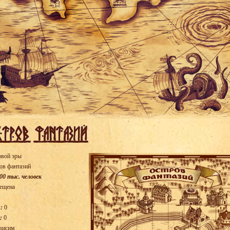
овой эры
ов фантазий
00 тыс. человек
ещена
:
0
:
0
висим