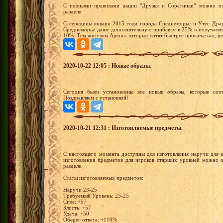
С полными правилами акции "Друзья и Соратники" можно оз
разделе.
С середины января 2015 года города Среднеморье и Утес Драк
Среднеморье дают дополнительную прибавку в 25% в получаемо
10%. Тем жителям Арены, которые хотят быстрее прокачаться, р
2020-10-22 12:05 : Новые образы.
Сегодня были установлены все новые образы, которые соот
Поздравляем с установкой!
2020-10-21 12:31 : Изготовляемые предметы.
С настоящего момента доступны для изготовления наручи для 
изготовления предметов для игроков старших уровней можно о
разделе.
Статы изготовляемых предметов:
Наручи 23-25
Требуемый Уровень: 23-25
Сила: +57
Злость: +57
Удача: +50
Оберег ответа: +110%