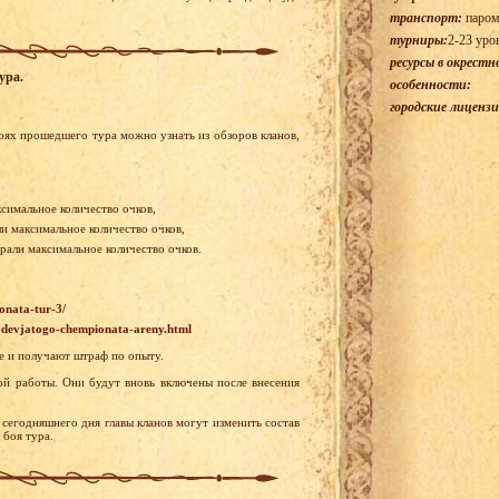
транспорт:
паром
турниры:
2-23 уро
ресурсы в окрестн
ура.
особенности:
городские лицензи
оях прошедшего тура можно узнать из обзоров кланов,
ксимальное количество очков,
ли максимальное количество очков,
брали максимальное количество очков.
onata-tur-3/
a-devjatogo-chempionata-areny.html
е и получают штраф по опыту.
ой работы. Они будут вновь включены после внесения
 сегодняшнего дня главы кланов могут изменить состав
 боя тура.