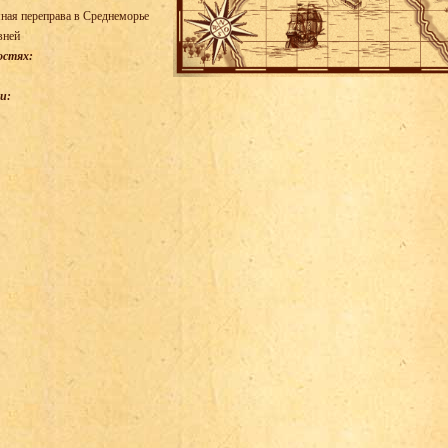
ная переправа в Среднеморье
вней
остях:
и: