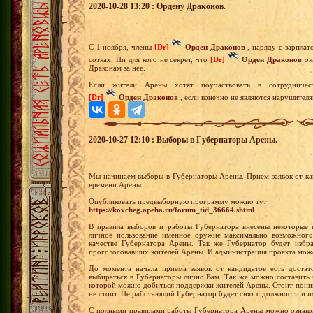
2020-10-28 13:20 : Ордену Драконов.
С 1 ноября, члены
[Dr]
Орден Драконов
, наряду с зарплат
сотках. Ни для кого не секрет, что
[Dr]
Орден Драконов
ок
Драконам за нее.
Если жители Арены хотят поучаствовать в сотрудничес
[Dr]
Орден Драконов
, если конечно не являются нарушителя
2020-10-27 12:10 : Выборы в Губернаторы Арены.
Мы начинаем выборы в Губернаторы Арены. Прием заявок от кан
времени Арены.
Опубликовать предвыборную программу можно тут:
https://kovcheg.apeha.ru/forum_tid_36664.shtml
В правила выборов и работы Губернатора внесены некоторые 
личное пользование именное оружие максимально возможного
качестве Губернатора Арены. Так же Губернатор будет избр
проголосовавших жителей Арены. И администрация проекта може
До момента начала приема заявок от кандидатов есть доста
выбираться в Губернаторы лично Вам. Так же можно составить
которой можно добиться поддержки жителей Арены. Стоит поним
не стоит. Не работающий Губернатор будет снят с должности и и
С полными правилами работы Губернатора Арены можно ознакоми