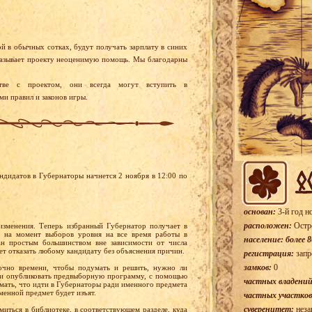
ой в обычных сотках, будут получать зарплату в синих
азывает проекту неоценимую помощь. Мы благодарны
тве с проектом, они всегда могут вступить в
ми правил и законов игры.
дидатов в Губернаторы начнется 2 ноября в 12:00 по
основан:
3-й год н
расположен:
Остр
изменения. Теперь избранный Губернатор получает в
 на момент выборов уровня на все время работы в
население: более 8
ан простым большинством вне зависимости от числа
т отказать любому кандидату без объяснения причин.
регистрация:
запр
замков:
0
точно времени, чтобы подумать и решить, нужно ли
 и опубликовать предвыборную программу, с помощью
частных владений
ать, что идти в Губернаторы ради именного предмета
менной предмет будет изъят.
частных участков
суверенитет:
неза
ться в библиотеке, в соответствующем разделе, куда