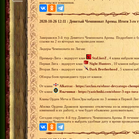
внесены все изменения.
2020-10-26 12:11 : Девятый Чемпионат Арены. Итоги 3-го т
Завершился 3-й тур Девятого Чемпионата Арены. Подробнее о б
ссылки на 2 из которых мы приводим ниже.
Лидеры Чемпионата по Лигам:
Премьер-Лига - лидирует клан
StaLkerZ
, 4 клана набрали ма
Первая Лига - лидирует клан
Night Hunters
, 10 кланов набра
Вторая Лига - лидирует клан
Dark Brotherhood
, 5 кланов на
Обзоры боев прошедшего тура от кланов:
От клана
Alkatraz
-
https://azclan.ru/obzor-devyatogo-chempi
От клана
Язычники
-
https://yazichniki.com/obzor-3-ego-tur
Кланы Орден Меча и ПионЭры набрали по 3 неявки в Первой Лиг
Абилки Ордена Драконов временно отключены из-за некорректн
изменений в их работу, о чем будет объявлено дополнительно.
Сегодня старуте 4-й тур Девятого Чемпионата Арены. В течение
команды Чемпионата и выбрать удобные дату и время проведения