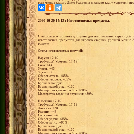
всех членов клана с Днем Рождения и желаем клану успехов и пр
2020-10-20 14:12 : Изготовляемые предметы.
С настоящего момента доступны для изготовления наручи для 
изготовления предметов для игроков старших уровней можно о
разделе.
Статы изготовляемых наручей:
Наручи 17-19
Требуемый Уровень: 17-19
Сила: +43
Злость: +43
Удача: +38
Оберег ответа: +85%
Оберег уворота: +85%
Броня левой руки: +100
Броня правой руки: +100
Мастерство кулачного боя: +80%
Мастерство владения оружием: +80%
Пластины 17-19
Требуемый Уровень: 17-19
Ловкость: +38
Реакция: +43
Сложение: +43
Оберег удачи: +85%
Оберег крита: +85%
Броня левой руки: +100
Броня правой руки: +100
Мастерство кулачного боя: +80%