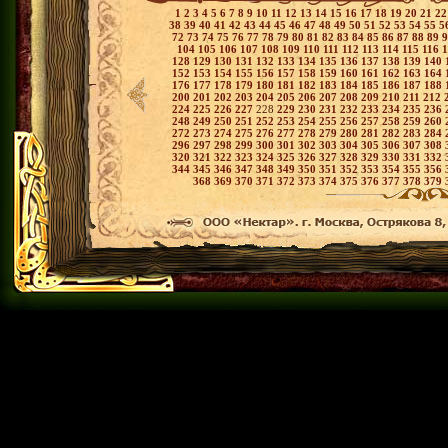
1
2
3
4
5
6
7
8
9
10
11
12
13
14
15
16
17
18
19
20
21
2
38
39
40
41
42
43
44
45
46
47
48
49
50
51
52
53
54
55
5
72
73
74
75
76
77
78
79
80
81
82
83
84
85
86
87
88
89
104
105
106
107
108
109
110
111
112
113
114
115
116
128
129
130
131
132
133
134
135
136
137
138
139
140
152
153
154
155
156
157
158
159
160
161
162
163
164
176
177
178
179
180
181
182
183
184
185
186
187
188
200
201
202
203
204
205
206
207
208
209
210
211
212
224
225
226
227
228
229
230
231
232
233
234
235
236
248
249
250
251
252
253
254
255
256
257
258
259
260
272
273
274
275
276
277
278
279
280
281
282
283
284
296
297
298
299
300
301
302
303
304
305
306
307
308
320
321
322
323
324
325
326
327
328
329
330
331
332
344
345
346
347
348
349
350
351
352
353
354
355
356
368
369
370
371
372
373
374
375
376
377
378
379