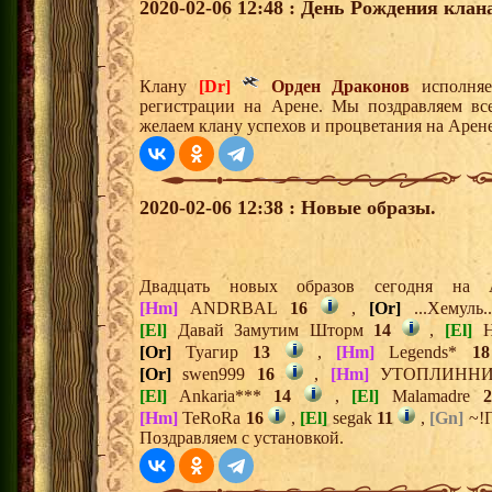
2020-02-06 12:48 : День Рождения клан
Клану
[Dr]
Орден Драконов
исполняе
регистрации на Арене. Мы поздравляем вс
желаем клану успехов и процветания на Арене
2020-02-06 12:38 : Новые образы.
Двадцать новых образов сегодня н
[Hm]
ANDRBAL
16
,
[Or]
...Хемуль.
[El]
Давай Замутим Шторм
14
,
[El]
Н
[Or]
Туагир
13
,
[Hm]
Legends*
18
[Or]
swen999
16
,
[Hm]
УТОПЛИНН
[El]
Ankaria***
14
,
[El]
Malamadre
2
[Hm]
TeRoRa
16
,
[El]
segak
11
,
[Gn]
~!
Поздравляем с установкой.