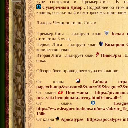
туре состоялся в Премьер-Лиге. В
Сумеречный Дозор
. Подробнее об этом и
кланов, ссылки на 4 из которых мы приводим
Лидеры Чемпионата по Лигам:
Премьер-Лига - лидирует клан
Белая 
отстает на 3 очка,
Первая Лига - лидирует клан
Козацкая 
количество очков,
Вторая Лига - лидирует клан
ПионЭры
, б
очка.
Обзоры боев прошедшего тура от кланов:
От клана
Тайная стра
page=champ&season=8&tour=19&league=2&m
От клана
Пивоманы
-
https://pivoman
tura-viii-chempionata-areny.html?showall=1
От клана
Lea
https://www.leagueofnations.ru/news/obzor_1
1506
От клана
Apocalypse
-
https://apocalypse-i