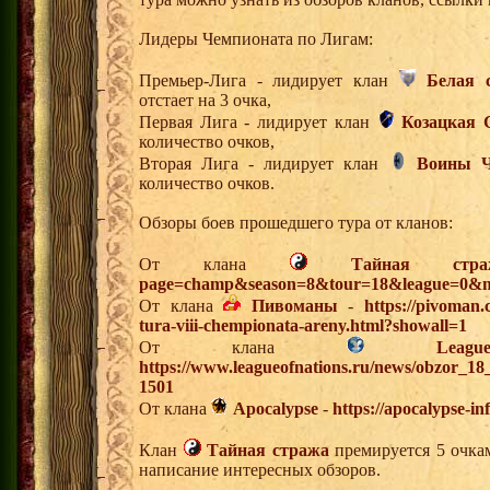
Лидеры Чемпионата по Лигам:
Премьер-Лига - лидирует клан
Белая 
отстает на 3 очка,
Первая Лига - лидирует клан
Козацкая 
количество очков,
Вторая Лига - лидирует клан
Воины Ч
количество очков.
Обзоры боев прошедшего тура от кланов:
От клана
Тайная стра
page=champ&season=8&tour=18&league=0&m
От клана
Пивоманы
-
https://pivoman
tura-viii-chempionata-areny.html?showall=1
От клана
Lea
https://www.leagueofnations.ru/news/obzor_1
1501
От клана
Apocalypse
-
https://apocalypse-i
Клан
Тайная стража
премируется 5 очкам
написание интересных обзоров.