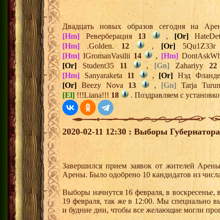
Двадцать новых образов сегодня на Ар
[Hm]
Реверберация
13
,
[Or]
HateDe
[Hm]
.Golden.
12
,
[Or]
5Qu1Z33
[Hm]
IGromanVasilii
14
,
[Hm]
DontAskW
[Or]
Student35
11
,
[Gn]
Zahariyy
22
[Hm]
Sanyaraketa
11
,
[Or]
Нэд Фланд
[Or]
Beezy Nova
13
,
[Gn]
Tarja Turu
[El]
!!!Liana!!!
18
. Поздравляем с установко
2020-02-11 12:30 : Выборы Губернатор
Завершился прием заявок от жителей Арены
Арены. Было одобрено 10 кандидатов из числ
Выборы начнутся 16 февраля, в воскресенье, 
19 февраля, так же в 12:00. Мы специально 
и будние дни, чтобы все желающие могли прог