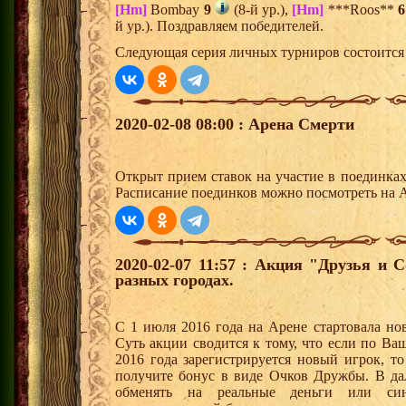
[Hm]
Bombay
9
(8-й ур.),
[Hm]
***Roos**
6
й ур.). Поздравляем победителей.
Следующая серия личных турниров состоится 
2020-02-08 08:00 : Арена Смерти
Открыт прием ставок на участие в поединка
Расписание поединков можно посмотреть на А
2020-02-07 11:57 : Акция "Друзья и 
разных городах.
С 1 июля 2016 года на Арене стартовала но
Суть акции сводится к тому, что если по Ва
2016 года зарегистрируется новый игрок, 
получите бонус в виде Очков Дружбы. В д
обменять на реальные деньги или си