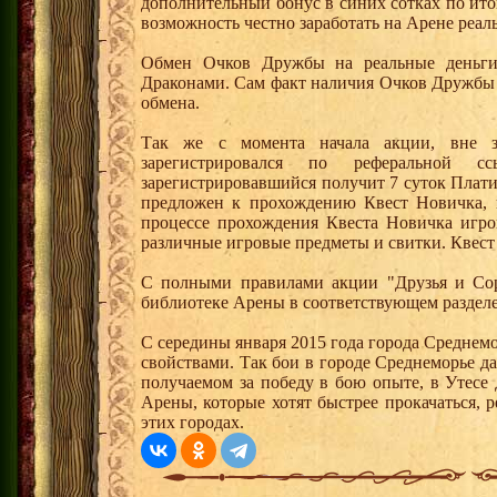
дополнительный бонус в синих сотках по ито
возможность честно заработать на Арене реал
Обмен Очков Дружбы на реальные деньги 
Драконами. Сам факт наличия Очков Дружбы 
обмена.
Так же с момента начала акции, вне з
зарегистрировался по реферальной 
зарегистрировавшийся получит 7 суток Плати
предложен к прохождению Квест Новичка, 
процессе прохождения Квеста Новичка игро
различные игровые предметы и свитки. Квест
С полными правилами акции "Друзья и Сор
библиотеке Арены в соответствующем раздел
С середины января 2015 года города Среднем
свойствами. Так бои в городе Среднеморье 
получаемом за победу в бою опыте, в Утесе
Арены, которые хотят быстрее прокачаться, 
этих городах.