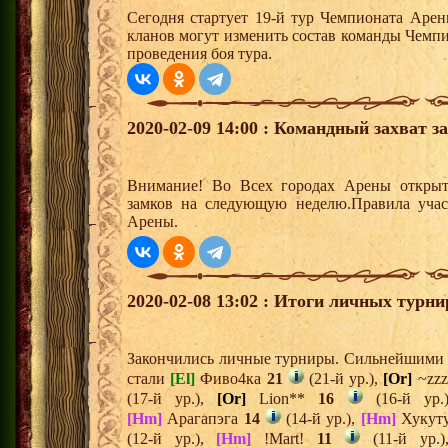
Сегодня стартует 19-й тур Чемпионата Арен
кланов могут изменить состав команды Чемпи
проведения боя тура.
2020-02-09 14:00 : Командный захват з
Внимание! Во Всех городах Арены открыт
замков на следующую неделю.Правила учас
Арены.
2020-02-08 13:02 : Итоги личных турни
Закончились личные турниры. Сильнейшими и
стали
[El]
Фиво4ка
21
(21-й ур.),
[Or]
~zz
(17-й ур.),
[Or]
Lion**
16
(16-й ур.
[Hm]
Арагапэга
14
(14-й ур.),
[Hm]
Хукут
(12-й ур.),
[Hm]
!Mart!
11
(11-й ур.