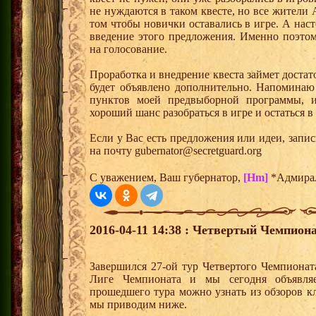
не нуждаются в таком квесте, но все жители
том чтобы новички оставались в игре. А нас
введение этого предложения. Именно поэто
на голосование.
Проработка и внедрение квеста займет доста
будет объявлено дополнительно. Напоминаю
пунктов моей предвыборной программы, и
хороший шанс разобраться в игре и остаться в
Если у Вас есть предложения или идеи, запи
на почту gubernator@secretguard.org
С уважением, Ваш губернатор,
[Hm]
*Адмира
2016-04-11 14:38 : Четвертый Чемпиона
Завершился 27-ой тур Четвертого Чемпиона
Лиге Чемпионата и мы сегодня объявля
прошедшего тура можно узнать из обзоров к
мы приводим ниже.