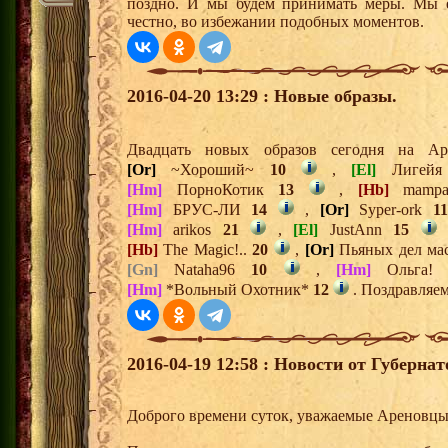
поздно. И мы будем принимать меры. Мы е
честно, во избежании подобных моментов.
2016-04-20 13:29 : Новые образы.
Двадцать новых образов сегодня на 
[Or]
~Хороший~
10
,
[El]
Лигей
[Hm]
ПорноКотик
13
,
[Hb]
mamp
[Hm]
БРУС-ЛИ
14
,
[Or]
Syper-ork
1
[Hm]
arikos
21
,
[El]
JustAnn
15
[Hb]
The Magic!..
20
,
[Or]
Пьяных дел ма
[Gn]
Nataha96
10
,
[Hm]
Ольга
[Hm]
*Вольный Охотник*
12
. Поздравляем
2016-04-19 12:58 : Новости от Губерна
Доброго времени суток, уважаемые Ареновцы