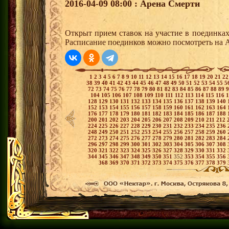
2016-04-09 08:00 : Арена Смерти
Открыт прием ставок на участие в поединка
Расписание поединков можно посмотреть на А
1
2
3
4
5
6
7
8
9
10
11
12
13
14
15
16
17
18
19
20
21
2
38
39
40
41
42
43
44
45
46
47
48
49
50
51
52
53
54
55
5
72
73
74
75
76
77
78
79
80
81
82
83
84
85
86
87
88
89
104
105
106
107
108
109
110
111
112
113
114
115
116
128
129
130
131
132
133
134
135
136
137
138
139
140
152
153
154
155
156
157
158
159
160
161
162
163
164
176
177
178
179
180
181
182
183
184
185
186
187
188
200
201
202
203
204
205
206
207
208
209
210
211
212
224
225
226
227
228
229
230
231
232
233
234
235
236
248
249
250
251
252
253
254
255
256
257
258
259
260
272
273
274
275
276
277
278
279
280
281
282
283
284
296
297
298
299
300
301
302
303
304
305
306
307
308
320
321
322
323
324
325
326
327
328
329
330
331
332
344
345
346
347
348
349
350
351
352
353
354
355
356
368
369
370
371
372
373
374
375
376
377
378
379