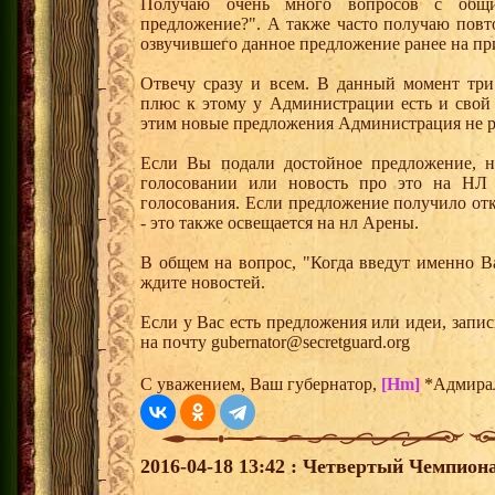
Получаю очень много вопросов с общ
предложение?". А также часто получаю повт
озвучившего данное предложение ранее на пр
Отвечу сразу и всем. В данный момент тр
плюс к этому у Администрации есть и свой
этим новые предложения Администрация не р
Если Вы подали достойное предложение, н
голосовании или новость про это на НЛ 
голосования. Если предложение получило отк
- это также освещается на нл Арены.
В общем на вопрос, "Когда введут именно В
ждите новостей.
Если у Вас есть предложения или идеи, запи
на почту gubernator@secretguard.org
С уважением, Ваш губернатор,
[Hm]
*Адмира
2016-04-18 13:42 : Четвертый Чемпиона