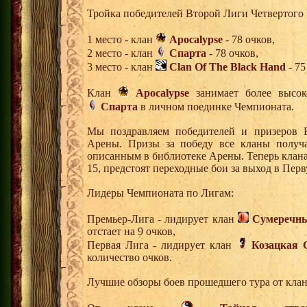
Тройка победителей Второй Лиги Четвертого
1 место - клан
Apocalypse
- 78 очков,
2 место - клан
Спарта
- 78 очков,
3 место - клан
Clan Of The Black Hand
- 75
Клан
Apocalypse
занимает более высок
Спарта
в личном поединке Чемпионата.
Мы поздравляем победителей и призеров 
Арены. Призы за победу все кланы получа
описанным в библиотеке Арены. Теперь клана
15, предстоят переходные бои за выход в Пер
Лидеры Чемпионата по Лигам:
Премьер-Лига - лидирует клан
Сумеречны
отстает на 9 очков,
Первая Лига - лидирует клан
Козацкая 
количество очков.
Лучшие обзоры боев прошедшего тура от клан