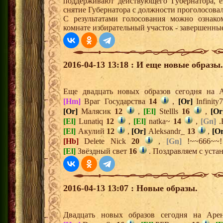
поддерживают действующего Губернатора, е
снятие Губернатора с должности проголосовал
С результатами голосования можно ознако
комнате избирательный участок - завершенны
2016-04-13 13:18 : И еще новые образы.
Еще двадцать новых образов сегодня на
[Hm]
Враг Государства
14
,
[Or]
Infinit
[Or]
Малясик
12
,
[El]
Stellls
16
,
[Or
[El]
Lunatiq
12
,
[El]
natka~
14
,
[Gn]
.
[El]
Акулий
12
,
[Or]
Aleksandr_
13
,
[Or
[Hb]
Delete Nick
20
,
[Gn]
!~~666~~
[El]
Звёздный свет
16
. Поздравляем с уста
2016-04-13 13:07 : Новые образы.
Двадцать новых образов сегодня на Ар