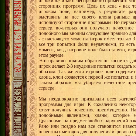
игроки начинают беспрерывно применять маг
сторонних программ. Цель их ясна - как то
игровом поле, например, в результате ра
выставить на нее своего клона раньше д
используют сторонние программы. Во-первых
сервер, во-вторых они получают нечестное
подобного мы вводим следующее правило для 
- с настоящего момента игрок имеет только 3
все три попытки были неудачными, то есть
момент, когда игровое поле было занято, иг
этом раунде.
Это правило никоим образом не коснется до
игрок делает 2-3 неудачные попытки создать к
образом. Так же если игровое поле содержи
клона, клон создается с первой же попытки и 
Таким образом мы убираем нечестное пре
сервера.
Мы неоднократно призывали всех жителей
программы для игры. К сожалению некотор
хотят получить нечестное преимущество. На
подобными явлениями, кланы, которые эт
Драконами на предмет любых нарушений зак
Рано или поздно нам все становится извес
нечестных методов для получения игрового п