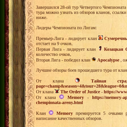
Завершился 28-ой тур Четвертого Чемпионат
тура можно узнать из обзоров кланов, ссылк
ниже.
Лидеры Чемпионата по Лигам:
Премьер-Лига - лидирует клан
Сумеречны
отстает на 9 очков,
Первая Лига - лидирует клан
Козацкая 
количество очков,
Вторая Лига - победил клан
Apocalypse
, о
Лучшие обзоры боев прошедшего тура от клан
От клана
Тайная стра
page=champ&season=4&tour=28&league=0&m
От клана
The Order of Justice
-
https://www
От клана
Memory
-
https://memory-ap
chempionata-areny.html
Клан
Memory
премируется 5 очками р
написание качественных обзоров.