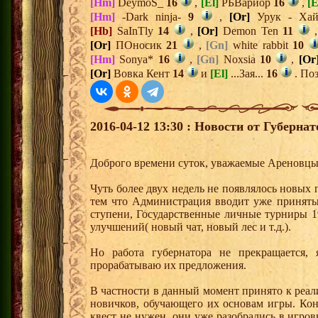
[Hm]
DeymoS_
16
,
[El]
РБВариор
16
,
[E
[Hm]
-Dark ninja-
9
,
[Or]
Урук - Х
[Hb]
SaInTly
14
,
[Or]
Demon Ten
11
[Or]
ПОносик
21
,
[Gn]
white rabbit
10
[Hm]
Sonya*
16
,
[Gn]
Noxsia
10
,
[Or
[Or]
Вовка Кент
14
и
[El]
...Зая...
16
. Поз
2016-04-12 13:30 : Новости от Губерна
Доброго времени суток, уважаемые Ареновцы
Чуть более двух недель не появлялось новых
тем что Администрация вводит уже приняты
ступени, Государственные личные турниры 1
улучшений( новый чат, новый лес и т.д.).
Но работа губернатора не прекращается,
прорабатываю их предложения.
В частности в данный момент принято к реал
новичков, обучающего их основам игры. Ко
квест не нужен, они уже разобрались в игро