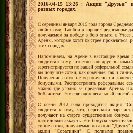
2016-04-15 13:26 : Акции "Друзья"
разных городах.
С середины января 2015 года города Среднем
свойствами. Так бои в городе Среднеморье 
получаемом за победу в бою опыте, в Утесе
Арены, которые хотят быстрее прокачаться, 
этих городах.
Напоминаем, на Арене в настоящее время п
сводится к тому, что если ваш друг, знаком
зарегистрируется по вашей реферальной ссылк
вы получите сотки, как обычные, так и синие,
Получение соток не ограничено ни количес
бонусными. Распространять реферальные сс
можно где угодно за пределами Арены. По
библиотеке. Это еще один легальный способ з
С осени 2012 года проводится акция "Со
сводится к тому, что, персонажи зарегист
получают на старте существенные бонусы, 
платиновый аккаунт. Эти бонусы значительно
синие сотки, получаемые по акции "Друзья"
акции "Соратники". С полными правил