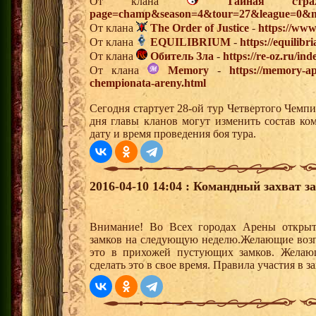
От клана
Тайная стра
page=champ&season=4&tour=27&league=0&m
От клана
The Order of Justice
-
https://www
От клана
EQUILIBRIUM
-
https://equilibr
От клана
Обитель Зла
-
https://re-oz.ru/i
От клана
Memory
-
https://memory-ap
chempionata-areny.html
Сегодня стартует 28-ой тур Четвертого Чемп
дня главы кланов могут изменить состав к
дату и время проведения боя тура.
2016-04-10 14:04 : Командный захват з
Внимание! Во Всех городах Арены открыт
замков на следующую неделю.Желающие возгла
это в прихожей пустующих замков. Желающ
сделать это в свое время. Правила участия в 