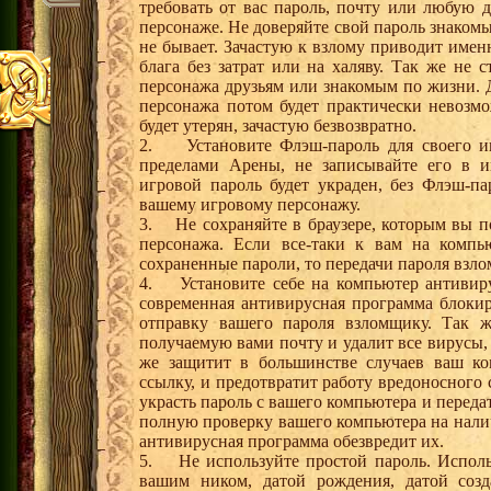
требовать от вас пароль, почту или любую
персонаже. Не доверяйте свой пароль знаком
не бывает. Зачастую к взлому приводит имен
блага без затрат или на халяву. Так же не 
персонажа друзьям или знакомым по жизни. Д
персонажа потом будет практически невозм
будет утерян, зачастую безвозвратно.
2. Установите Флэш-пароль для своего иг
пределами Арены, не записывайте его в и
игровой пароль будет украден, без Флэш-п
вашему игровому персонажу.
3. Не сохраняйте в браузере, которым вы по
персонажа. Если все-таки к вам на компь
сохраненные пароли, то передачи пароля взл
4. Установите себе на компьютер антивир
современная антивирусная программа блокир
отправку вашего пароля взломщику. Так ж
получаемую вами почту и удалит все вирусы,
же защитит в большинстве случаев ваш ко
ссылку, и предотвратит работу вредоносного
украсть пароль с вашего компьютера и переда
полную проверку вашего компьютера на налич
антивирусная программа обезвредит их.
5. Не используйте простой пароль. Использ
вашим ником, датой рождения, датой соз