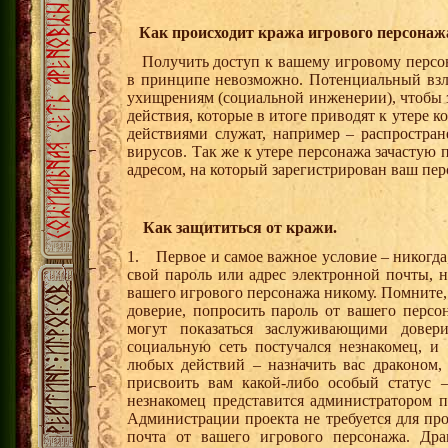
Как происходит кража игрового персонаж
Получить доступ к вашему игровому персон
в принципе невозможно. Потенциальный вз
ухищрениям (социальной инженерии), чтобы 
действия, которые в итоге приводят к утере 
действиями служат, например – распростра
вирусов. Так же к утере персонажа зачастую
адресом, на который зарегистрирован ваш пер
Как защититься от кражи.
1. Первое и самое важное условие – никогда
свой пароль или адрес электронной почты, 
вашего игрового персонажа никому. Помните,
доверие, попросить пароль от вашего персо
могут показаться заслуживающими дове
социальную сеть постучался незнакомец, и
любых действий – назначить вас драконом,
присвоить вам какой-либо особый статус –
незнакомец представится администратором п
Администрации проекта не требуется для про
почта от вашего игрового персонажа. Др