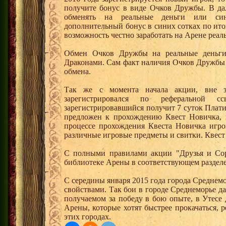
получите бонус в виде Очков Дружбы. В д
обменять на реальные деньги или си
дополнительный бонус в синих сотках по ито
возможность честно заработать на Арене реал
Обмен Очков Дружбы на реальные деньги 
Драконами. Сам факт наличия Очков Дружбы 
обмена.
Так же с момента начала акции, вне з
зарегистрировался по реферальной 
зарегистрировавшийся получит 7 суток Плати
предложен к прохождению Квест Новичка, 
процессе прохождения Квеста Новичка игро
различные игровые предметы и свитки. Квест
С полными правилами акции "Друзья и Сор
библиотеке Арены в соответствующем раздел
С середины января 2015 года города Среднем
свойствами. Так бои в городе Среднеморье 
получаемом за победу в бою опыте, в Утесе
Арены, которые хотят быстрее прокачаться, 
этих городах.