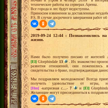
Ночью и утром в четверг 26.09 в интервал
технические работы на серверах Арены.
Все города и лес будут недоступны.
Приносим извинения за доставленные неудобс
P.S. В случае досрочного завершения работ об 
2019-09-24 12:44 : Познакомились н
жизни.
Нами было получено письмо от жителей
[El]
Glorphindale
13
. Их знакомство произ
развития отношений, они поженились 
свидетельства о браке, подтверждающая данн
Мы поздравляем молодоженов! Всегда прият
получить удовольствие от игры, 
[Hm]
-капризная с....-
7
и
[El]
Glorphind
Желающие могут присоединиться к поздравле