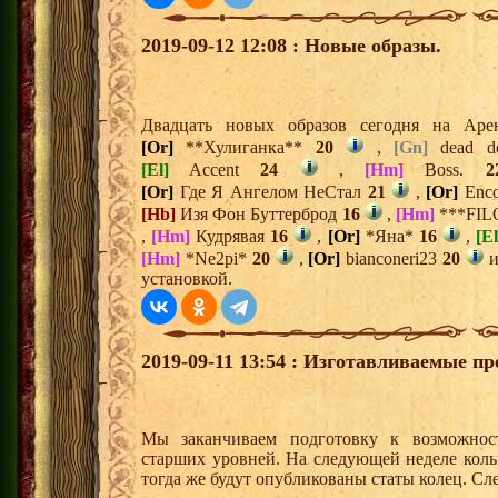
2019-09-12 12:08 : Новые образы.
Двадцать новых образов сегодня на Ар
[Or]
**Хулиганка**
20
,
[Gn]
dead d
[El]
Accent
24
,
[Hm]
Boss.
2
[Or]
Где Я Ангелом НеСтал
21
,
[Or]
Enc
[Hb]
Изя Фон Буттерброд
16
,
[Hm]
***FIL
,
[Hm]
Кудрявая
16
,
[Or]
*Яна*
16
,
[El
[Hm]
*Ne2pi*
20
,
[Or]
bianconeri23
20
установкой.
2019-09-11 13:54 : Изготавливаемые п
Мы заканчиваем подготовку к возможност
старших уровней. На следующей неделе коль
тогда же будут опубликованы статы колец. Сл