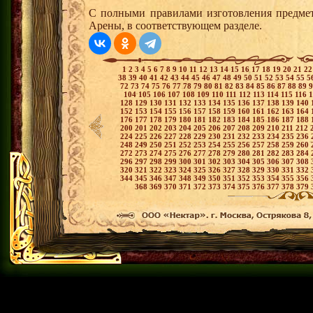
С полными правилами изготовления предмет
Арены, в соответствующем разделе.
1
2
3
4
5
6
7
8
9
10
11
12
13
14
15
16
17
18
19
20
21
2
38
39
40
41
42
43
44
45
46
47
48
49
50
51
52
53
54
55
5
72
73
74
75
76
77
78
79
80
81
82
83
84
85
86
87
88
89
104
105
106
107
108
109
110
111
112
113
114
115
116
128
129
130
131
132
133
134
135
136
137
138
139
140
152
153
154
155
156
157
158
159
160
161
162
163
164
176
177
178
179
180
181
182
183
184
185
186
187
188
200
201
202
203
204
205
206
207
208
209
210
211
212
224
225
226
227
228
229
230
231
232
233
234
235
236
248
249
250
251
252
253
254
255
256
257
258
259
260
272
273
274
275
276
277
278
279
280
281
282
283
284
296
297
298
299
300
301
302
303
304
305
306
307
308
320
321
322
323
324
325
326
327
328
329
330
331
332
344
345
346
347
348
349
350
351
352
353
354
355
356
368
369
370
371
372
373
374
375
376
377
378
379