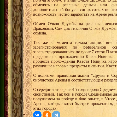
получите бонус в виде Очков Дружбы. В д
обменять на реальные деньги или си
дополнительный бонус в синих сотках по ито
возможность честно заработать на Арене реал
Обмен Очков Дружбы на реальные деньги 
Драконами. Сам факт наличия Очков Дружбы 
обмена.
Так же с момента начала акции, вне з
зарегистрировался по реферальной 
зарегистрировавшийся получит 7 суток Плати
предложен к прохождению Квест Новичка, 
процессе прохождения Квеста Новичка игро
различные игровые предметы и свитки. Квест
С полными правилами акции "Друзья и Сор
библиотеке Арены в соответствующем раздел
С середины января 2015 года города Среднем
свойствами. Так бои в городе Среднеморье 
получаемом за победу в бою опыте, в Утесе
Арены, которые хотят быстрее прокачаться, 
этих городах.