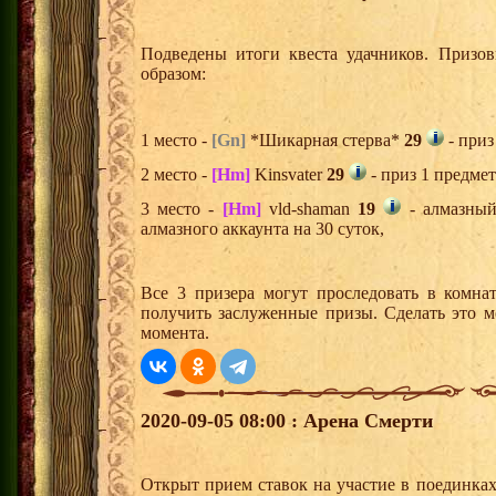
Подведены итоги квеста удачников. Призо
образом:
1 место -
[Gn]
*Шикарная стерва*
29
- приз
2 место -
[Hm]
Kinsvater
29
- приз 1 предмет
3 место -
[Hm]
vld-shaman
19
- алмазный
алмазного аккаунта на 30 суток,
Все 3 призера могут проследовать в комна
получить заслуженные призы. Сделать это м
момента.
2020-09-05 08:00 : Арена Смерти
Открыт прием ставок на участие в поединка