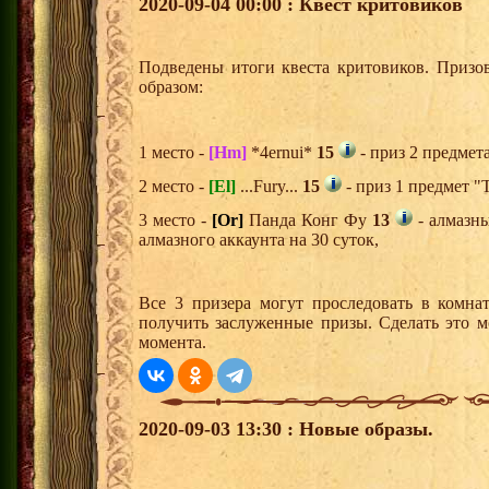
2020-09-04 00:00 : Квест критовиков
Подведены итоги квеста критовиков. Призо
образом:
1 место -
[Hm]
*4ernui*
15
- приз 2 предмет
2 место -
[El]
...Fury...
15
- приз 1 предмет "
3 место -
[Or]
Панда Конг Фу
13
- алмазн
алмазного аккаунта на 30 суток,
Все 3 призера могут проследовать в комна
получить заслуженные призы. Сделать это м
момента.
2020-09-03 13:30 : Новые образы.