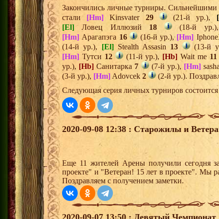
Закончились личные турниры. Сильнейшими и
стали
[Hm]
Kinsvater
29
(21-й ур.),
[El]
Ловец Иллюзий
18
(18-й ур.
[Hm]
Арагапэга
16
(16-й ур.),
[Hm]
Iphon
(14-й ур.),
[El]
Stealth Assasin
13
(13-й у
[Hm]
Тутси
12
(11-й ур.),
[Hb]
Wait me
11
ур.),
[Hb]
Санитарка
7
(7-й ур.),
[Hm]
sash
(3-й ур.),
[Hm]
Adovcek
2
(2-й ур.). Поздра
Следующая серия личных турниров состоится 
2020-09-08 12:38 : Старожилы и Ветер
Еще 11 жителей Арены получили сегодня за
проекте" и "Ветеран! 15 лет в проекте". Мы р
Поздравляем с получением заметки.
2020-09-07 13:50 : Девятый Чемпионат