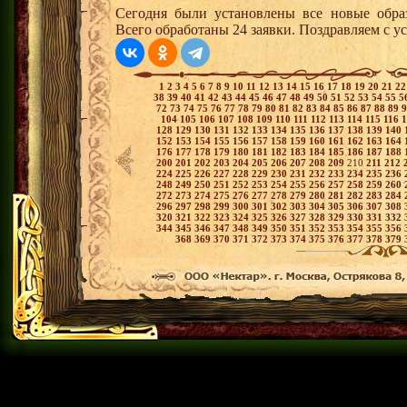
Сегодня были установлены все новые образ
Всего обработаны 24 заявки. Поздравляем с у
1
2
3
4
5
6
7
8
9
10
11
12
13
14
15
16
17
18
19
20
21
2
38
39
40
41
42
43
44
45
46
47
48
49
50
51
52
53
54
55
5
72
73
74
75
76
77
78
79
80
81
82
83
84
85
86
87
88
89
104
105
106
107
108
109
110
111
112
113
114
115
116
128
129
130
131
132
133
134
135
136
137
138
139
140
152
153
154
155
156
157
158
159
160
161
162
163
164
176
177
178
179
180
181
182
183
184
185
186
187
188
200
201
202
203
204
205
206
207
208
209
210
211
212
224
225
226
227
228
229
230
231
232
233
234
235
236
248
249
250
251
252
253
254
255
256
257
258
259
260
272
273
274
275
276
277
278
279
280
281
282
283
284
296
297
298
299
300
301
302
303
304
305
306
307
308
320
321
322
323
324
325
326
327
328
329
330
331
332
344
345
346
347
348
349
350
351
352
353
354
355
356
368
369
370
371
372
373
374
375
376
377
378
379