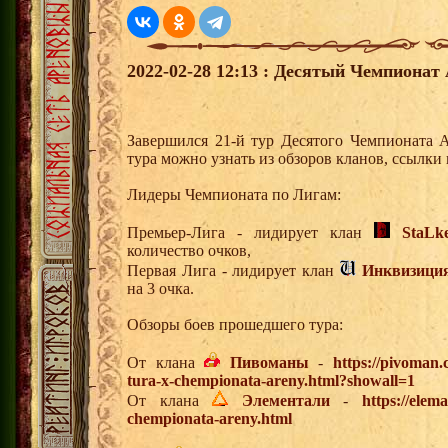
2022-02-28 12:13 : Десятый Чемпионат 
Завершился 21-й тур Десятого Чемпионата 
тура можно узнать из обзоров кланов, ссылки
Лидеры Чемпионата по Лигам:
Премьер-Лига - лидирует клан
StaLk
количество очков,
Первая Лига - лидирует клан
Инквизици
на 3 очка.
Обзоры боев прошедшего тура:
От клана
Пивоманы
-
https://pivoman
tura-x-chempionata-areny.html?showall=1
От клана
Элементали
-
https://elem
chempionata-areny.html