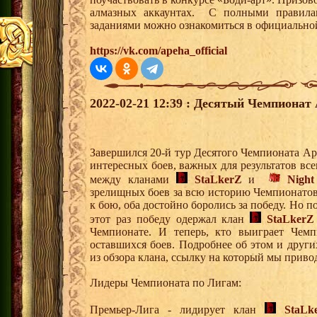
алмазных аккаунтах. С полными правилам
заданиями можно ознакомиться в официально
https://vk.com/apeha_official
2022-02-21 12:39 : Десятый Чемпионат 
Завершился 20-й тур Десятого Чемпионата Ар
интересных боев, важных для результатов вс
между кланами
StaLkerZ
и
Night
зрелищных боев за всю историю Чемпионато
к бою, оба достойно боролись за победу. Но п
этот раз победу одержал клан
StaLkerZ
Чемпионате. И теперь, кто выиграет Чемпи
оставшихся боев. Подробнее об этом и друг
из обзора клана, ссылку на который мы приво
Лидеры Чемпионата по Лигам:
Премьер-Лига - лидирует клан
StaLk