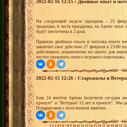
2022-02-16 12:15 : Двойные опыт и пот
На следующей неделе праздник - 23 февр
традиции, в честь праздника, на Арене опыт з
будут увеличены в 2 раза.
Правило двойных опыта и потолка опыта нач
закончит свое действие 27 февраля в 23:00 п
действовать ограничение по опыту для вме
честно прокачать своего игрового персонажа.
2022-02-15 12:26 : Старожилы и Ветер
Еще 24 жителя Арены получили сегодня зам
проекте" и "Ветеран! 15 лет в проекте". Мы р
Поздравляем с получением заметки.
1
2
3
4
5
6
7
8
9
10
11
12
13
14
15
16
17
18
19
20
21
2