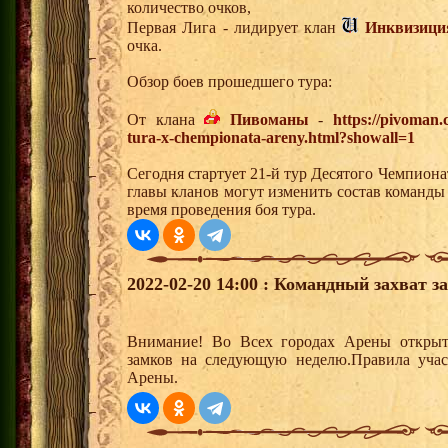
количество очков,
Первая Лига - лидирует клан
Инквизици
очка.
Обзор боев прошедшего тура:
От клана
Пивоманы
-
https://pivoman
tura-x-chempionata-areny.html?showall=1
Сегодня стартует 21-й тур Десятого Чемпион
главы кланов могут изменить состав команды
время проведения боя тура.
2022-02-20 14:00 : Командный захват з
Внимание! Во Всех городах Арены открыт
замков на следующую неделю.Правила учас
Арены.