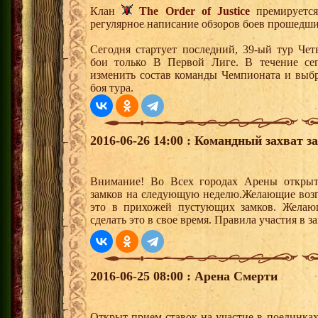
Клан
The Order of Justice
премируется
регулярное написание обзоров боев прошедши
Сегодня стартует последний, 39-ый тур Че
бои только В Первой Лиге. В течение се
изменить состав команды Чемпионата и выбр
боя тура.
2016-06-26 14:00 : Командный захват з
Внимание! Во Всех городах Арены открыт
замков на следующую неделю.Желающие возгла
это в прихожей пустующих замков. Желающ
сделать это в свое время. Правила участия в 
2016-06-25 08:00 : Арена Смерти
Открыт прием ставок на участие в поединка