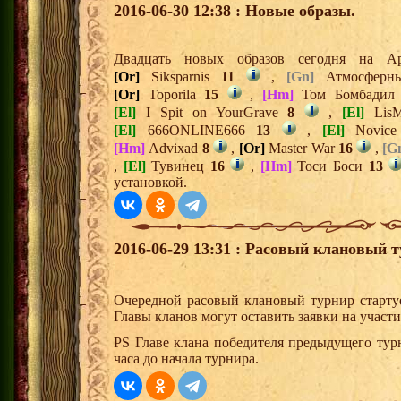
2016-06-30 12:38 : Новые образы.
Двадцать новых образов сегодня на 
[Or]
Siksparnis
11
,
[Gn]
Атмосфер
[Or]
Toporila
15
,
[Hm]
Том Бомбади
[El]
I Spit on YourGrave
8
,
[El]
Lis
[El]
666ONLINE666
13
,
[El]
Novic
[Hm]
Advixad
8
,
[Or]
Master War
16
,
[G
,
[El]
Тувинец
16
,
[Hm]
Тоси Боси
13
установкой.
2016-06-29 13:31 : Расовый клановый т
Очередной расовый клановый турнир старту
Главы кланов могут оставить заявки на участ
PS Главе клана победителя предыдущего тур
часа до начала турнира.