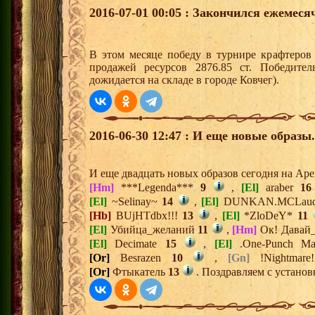
2016-07-01 00:05 : Закончился ежемес
В этом месяце победу в турнире крафтеро
продажей ресурсов 2876.85 ст. Победите
дожидается на складе в городе Ковчег).
2016-06-30 12:47 : И еще новые образы.
И еще двадцать новых образов сегодня на Ар
[Hm]
***Legenda***
9
,
[El]
araber
16
[El]
~Selinay~
14
,
[El]
DUNKAN.MCLau
[Hb]
BUjHTdbx!!!
13
,
[El]
*ZloDeY*
11
[El]
Убийца_желаний
11
,
[Hm]
Ок! Давай
[El]
Decimate
15
,
[El]
.One-Punch M
[Or]
Besrazen
10
,
[Gn]
!Nightmar
[Or]
Фтыкатель
13
. Поздравляем с установ