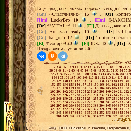
Еще двадцать новых образов сегодня на
[Gn]
~Счастливчик~
16
,
[Or]
konffe
[Hm]
LuckyBro
10
,
[Hm]
!МАКСИ
[Or]
**VITAL**
11
,
[El]
Давлю драконов!
[Gn]
Are you ready
10
,
[Or]
3aLLl
[Gn]
han_rem
12
,
[Or]
Торговец счаст
[El]
Феонор09
20
,
[El]
!P.S.!
13
,
[Or]
Dz
Поздравляем с установкой.
1
2
3
4
5
6
7
8
9
10
11
12
13
14
15
16
17
18
19
20
21
2
38
39
40
41
42
43
44
45
46
47
48
49
50
51
52
53
54
55
5
72
73
74
75
76
77
78
79
80
81
82
83
84
85
86
87
88
89
104
105
106
107
108
109
110
111
112
113
114
115
116
128
129
130
131
132
133
134
135
136
137
138
139
140
152
153
154
155
156
157
158
159
160
161
162
163
164
176
177
178
179
180
181
182
183
184
185
186
187
188
200
201
202
203
204
205
206
207
208
209
210
211
212
224
225
226
227
228
229
230
231
232
233
234
235
236
248
249
250
251
252
253
254
255
256
257
258
259
260
272
273
274
275
276
277
278
279
280
281
282
283
284
296
297
298
299
300
301
302
303
304
305
306
307
308
320
321
322
323
324
325
326
327
328
329
330
331
332
344
345
346
347
348
349
350
351
352
353
354
355
356
368
369
370
371
372
373
374
375
376
377
378
379