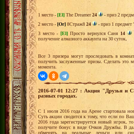
1 место -
[El]
The Dreamer
24
- приз 2 предм
2 место -
[Or]
8Страж8
24
- приз 1 предмет 
3 место -
[El]
Просто вернулся Саня
14
получение алмазного аккаунта на 30 суток,
Все 3 призера могут проследовать в комна
получить заслуженные призы. Сделать это м
момента.
2016-07-01 12:27 : Акция "Друзья и 
разных городах.
С 1 июля 2016 года на Арене стартовала но
Суть акции сводится к тому, что если по Ва
2016 года зарегистрируется новый игрок, 
получите бонус в виде Очков Дружбы. В д
обменять на реальные деньги или си