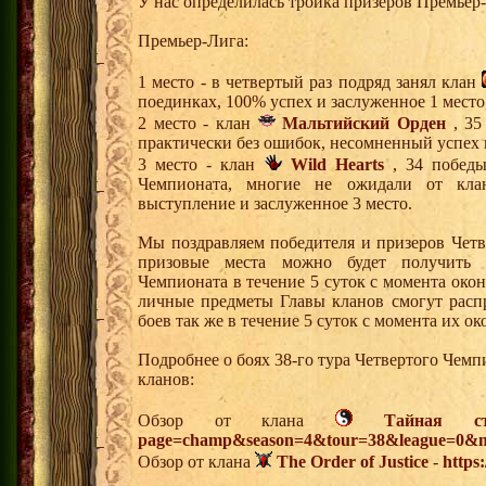
У нас определилась тройка призеров Премьер
Премьер-Лига:
1 место - в четвертый раз подряд занял клан
поединках, 100% успех и заслуженное 1 место
2 место - клан
Мальтийский Орден
, 35
практически без ошибок, несомненный успех к
3 место - клан
Wild Hearts
, 34 победы
Чемпионата, многие не ожидали от кла
выступление и заслуженное 3 место.
Мы поздравляем победителя и призеров Чет
призовые места можно будет получить 
Чемпионата в течение 5 суток с момента око
личные предметы Главы кланов смогут расп
боев так же в течение 5 суток с момента их ок
Подробнее о боях 38-го тура Четвертого Чем
кланов:
Обзор от клана
Тайная ст
page=champ&season=4&tour=38&league=0&m
Обзор от клана
The Order of Justice
-
https