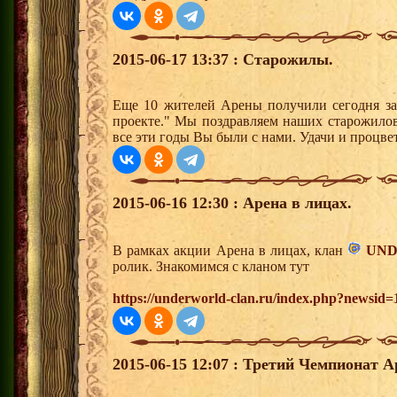
2015-06-17 13:37 : Старожилы.
Еще 10 жителей Арены получили сегодня за
проекте." Мы поздравляем наших старожилов
все эти годы Вы были с нами. Удачи и процве
2015-06-16 12:30 : Арена в лицах.
В рамках акции Арена в лицах, клан
UN
ролик. Знакомимся с кланом тут
https://underworld-clan.ru/index.php?newsid=
2015-06-15 12:07 : Третий Чемпионат А