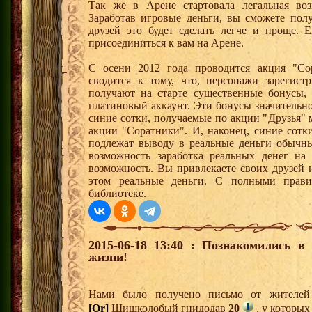
Так же в Арене стартовала легальная воз
Заработав игровые деньги, вы сможете пол
друзей это будет сделать легче и проще. 
присоединиться к вам на Арене.
С осени 2012 года проводится акция "Со
сводится к тому, что, персонажи зарегист
получают на старте существенные бонусы, 
платиновый аккаунт. Эти бонусы значительно
синие сотки, получаемые по акции "Друзья"
акции "Соратники". И, наконец, синие сотк
подлежат выводу в реальные деньги обычны
возможность заработка реальных денег на
возможность. Вы привлекаете своих друзей и
этом реальные деньги. С полными прав
библиотеке.
2015-06-18 13:40 : Познакомились в
жизни!
Нами было получено письмо от жител
[Or]
Шишколобый гнидодав
20
, у которых