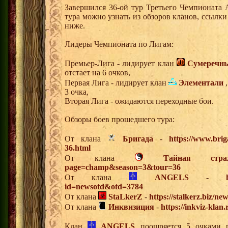
Завершился 36-ой тур Третьего Чемпионата
тура можно узнать из обзоров кланов, ссылк
ниже.
Лидеры Чемпионата по Лигам:
Премьер-Лига - лидирует клан
Сумеречны
отстает на 6 очков,
Первая Лига - лидирует клан
Элементали
,
3 очка,
Вторая Лига - ожидаются переходные бои.
Обзоры боев прошедшего тура:
От клана
Бригада
-
https://www.brig
36.html
От клана
Тайная стра
page=champ&season=3&tour=36
От клана
ANGELS
-
id=newsotd&otd=3784
От клана
StaLkerZ
-
https://stalkerz.biz/ne
От клана
Инквизиция
-
https://inkviz-klan
Клан
ANGELS
поощряется 5 очками р