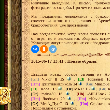
минувшие выходные. К письму приложен
фотографии со свадьбы. При чем их знакомств
Мы поздравляем молодоженов с бракосо
совместной жизни и процветания на Арене
бракосочетания, уже проставлены.
Нам всегда приятно, когда Арена позволяет 
от игры, но и знакомиться, общаться, встр
Желающие могут присоединиться к поздравл
2015-06-17 13:41 : Новые образы.
Двадцать новых образов сегодня на А
[Gn]
Viktor II
15
,
[El]
ТорвальД
1
[Hm]
Триэтиленгликоль
14
,
[Gn]
MinatoSe
[El]
~Коба~
13
,
[Or]
Ms-13
13
,
[Gn]
R
[Or]
maks459
16
,
[Hb]
-MILLIaaa-
[Hm]
Любимая
20
,
[Hm]
~Nevidimku
[Or]
МегА_ПупС
13
,
[Hm]
Серёжеень
Поздравляем с установкой.