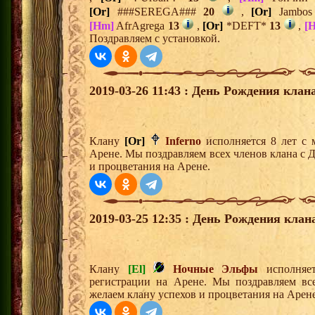
[Or]
###SEREGA###
20
,
[Or]
Jambo
[Hm]
AfrAgrega
13
,
[Or]
*DEFT*
13
,
[
Поздравляем с установкой.
2019-03-26 11:43 : День Рождения клана
Клану
[Or]
Inferno
исполняется 8 лет с 
Арене. Мы поздравляем всех членов клана с 
и процветания на Арене.
2019-03-25 12:35 : День Рождения клан
Клану
[El]
Ночные Эльфы
исполняет
регистрации на Арене. Мы поздравляем вс
желаем клану успехов и процветания на Арене