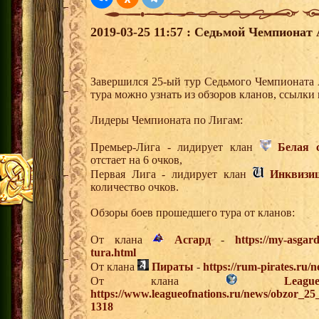
2019-03-25 11:57 : Седьмой Чемпионат 
Завершился 25-ый тур Седьмого Чемпионата
тура можно узнать из обзоров кланов, ссылки
Лидеры Чемпионата по Лигам:
Премьер-Лига - лидирует клан
Белая 
отстает на 6 очков,
Первая Лига - лидирует клан
Инквизи
количество очков.
Обзоры боев прошедшего тура от кланов:
От клана
Асгард
-
https://my-asgar
tura.html
От клана
Пираты
-
https://rum-pirates.ru/
От клана
Lea
https://www.leagueofnations.ru/news/obzor_2
1318