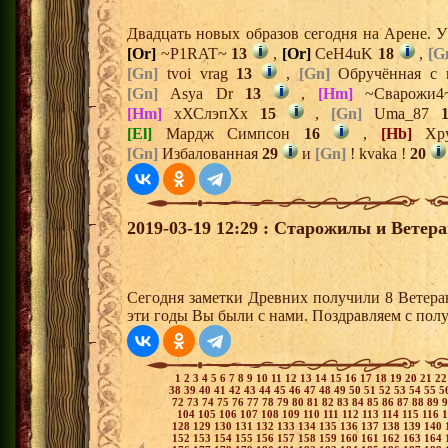
Двадцать новых образов сегодня на Арене. 
[Or]
~P1RAT~
13
,
[Or]
CeH4uK
18
,
[G
[Gn]
tvoi vrag
13
,
[Gn]
Обручённая с
[Gn]
Asya Dr
13
,
[Hm]
~Сварожи
[Hm]
хХСлэпХх
15
,
[Gn]
Uma_87
[El]
Мардж Симпсон
16
,
[Hb]
Хр
[Gn]
Избалованная
29
и
[Gn]
! kvaka !
20
2019-03-19 12:29 : Старожилы и Ветер
Сегодня заметки Древних получили 8 Ветера
эти годы Вы были с нами. Поздравляем с пол
1
2
3
4
5
6
7
8
9
10
11
12
13
14
15
16
17
18
19
20
21
2
38
39
40
41
42
43
44
45
46
47
48
49
50
51
52
53
54
55
5
72
73
74
75
76
77
78
79
80
81
82
83
84
85
86
87
88
89
104
105
106
107
108
109
110
111
112
113
114
115
116
128
129
130
131
132
133
134
135
136
137
138
139
140
152
153
154
155
156
157
158
159
160
161
162
163
164