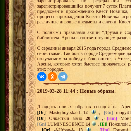
зарегистрировался по реферальной 
зарегистрировавшийся получит 7 суток Плати
предложен к прохождению Квест Новичка, 
процессе прохождения Квеста Новичка игро
различные игровые предметы и свитки. Квест
С полными правилами акции "Друзья и Сор
библиотеке Арены в соответствующем раздел
С середины января 2015 года города Среднем
свойствами. Так бои в городе Среднеморье 
получаемом за победу в бою опыте, в Утесе
Арены, которые хотят быстрее прокачаться, 
этих городах.
2019-03-28 11:44 : Новые образы.
Двадцать новых образов сегодня на Ар
[Or]
Masterboy-skald
12
,
[Gn]
mogy4
[Or]
Очкастый мачо
20
,
[Hm]
Мон
[Gn]
LUMINESCENCE
14
,
[El]
Пожилой 
,
[Or]
-!-Urban-!-
13
,
[Hm]
Гончи