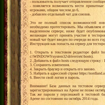
- пользователь получает отправленное сообще
- появляется возможность вести приватные
игроками, общим числом до 6,
- добавлен отдельный чат для союзов.
Это не полный список возможностей ново
необходимо протестировать. Мы объявляем о
выделенном сервере, ниже будет опубликова
желающие могут принять участие в тестиро
новый чат будет введен по очереди во всех г
Инструкция как попасть на сервер для тестир
1. Открыть в текстовом редакторе файл h
c:\WINDOWS\system32\drivers\etc\hosts).
2. Добавить в файл hosts следующую строку : 18
3. Сохранить изменения.
4. Закрыть браузер и открыть его заново.
5. Набрать в адрессной строке https://nordland.ap
6. Ввести свой логин и пароль.
Внимание! База данных на тестовом серве
зарегистрированных на Арене не позже октябр
Так же пароли у персонажей в тестовой ба
Арене по состоянию на октябрь 2014 года.