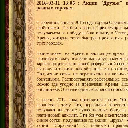
2016-03-11 13:05 : Акции "Друзья"
разных городах.
С середины января 2015 года города Среднем
свойствами. Так бои в городе Среднеморье 
получаемом за победу в бою опыте, в Утесе
Арены, которые хотят быстрее прокачаться, 
этих городах.
Напоминаем, на Арене в настоящее время п
сводится к тому, что если ваш друг, знаком
зарегистрируется по вашей реферальной ссылк
вы получите сотки, как обычные, так и синие,
Получение соток не ограничено ни количес
бонусными. Распространять реферальные сс
можно где угодно за пределами Арены. По
библиотеке. Это еще один легальный способ з
С осени 2012 года проводится акция "Со
сводится к тому, что, персонажи зарегист
получают на старте существенные бонусы, 
платиновый аккаунт. Эти бонусы значительно
синие сотки, получаемые по акции "Друзья"
акции "Соратники". С полными правил