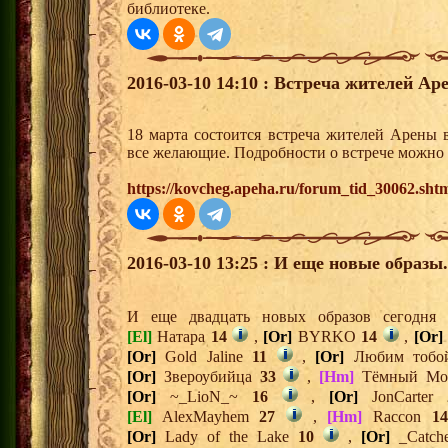
библиотеке.
2016-03-10 14:10 : Встреча жителей Аре
18 марта состоится встреча жителей Арены 
все желающие. Подробности о встрече можно 
https://kovcheg.apeha.ru/forum_tid_30062.sht
2016-03-10 13:25 : И еще новые образы.
И еще двадцать новых образов сегодн
[El]
Натара
14
,
[Or]
BYRKO
14
,
[Or]
[Or]
Gold Jaline
11
,
[Or]
Любим тоб
[Or]
Звероубийца
33
,
[Hm]
Тёмный Мо
[Or]
~_LioN_~
16
,
[Or]
JonCarter
[El]
AlexMayhem
27
,
[Hm]
Raccon
14
[Or]
Lady of the Lake
10
,
[Or]
_Catc