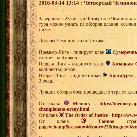
2016-03-14 13:14 : Четвертый Чемпиона
Завершился 23-ий тур Четвертого Чемпионат
тура можно узнать из обзоров кланов, ссылк
ниже.
Лидеры Чемпионата по Лигам:
Премьер-Лига - лидирует клан
Сумеречны
отстает на 6 очков,
Первая Лига - лидирует клан
Козацкая 
количество очков,
Вторая Лига - лидирует клан
Apocalypse
,
3 очка.
Лучшие обзоры боев прошедшего тура от клан
От клана
Memory
-
https://memory-ap
chempionata-areny.html
От клана
The Order of Justice
-
https://www
От клана
Тайная стра
page=champ&season=4&tour=23&league=0&m