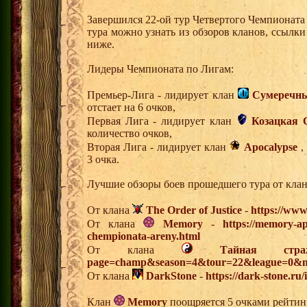
Завершился 22-ой тур Четвертого Чемпионат
тура можно узнать из обзоров кланов, ссылк
ниже.
Лидеры Чемпионата по Лигам:
Премьер-Лига - лидирует клан
Сумеречны
отстает на 6 очков,
Первая Лига - лидирует клан
Козацкая 
количество очков,
Вторая Лига - лидирует клан
Apocalypse
,
3 очка.
Лучшие обзоры боев прошедшего тура от клан
От клана
The Order of Justice
-
https://www
От клана
Memory
-
https://memory-ap
chempionata-areny.html
От клана
Тайная стра
page=champ&season=4&tour=22&league=0&m
От клана
DarkStone
-
https://dark-stone.ru
Клан
Memory
поощряется 5 очками рейтинг