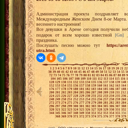
Администрация проекта поздравляет 
Международным Женским Днем 8-ое Марта. 
весеннего настроения!
Все девушки в Арене сегодня получили не
подарок от всем хорошо известной
[Gn]
_
праздника.
Послушать песню можно тут
https://ar
utra.html
.
1
2
3
4
5
6
7
8
9
10
11
12
13
14
15
16
17
18
19
20
21
2
38
39
40
41
42
43
44
45
46
47
48
49
50
51
52
53
54
55
5
72
73
74
75
76
77
78
79
80
81
82
83
84
85
86
87
88
89
104
105
106
107
108
109
110
111
112
113
114
115
116
128
129
130
131
132
133
134
135
136
137
138
139
140
152
153
154
155
156
157
158
159
160
161
162
163
164
176
177
178
179
180
181
182
183
184
185
186
187
188
200
201
202
203
204
205
206
207
208
209
210
211
212
224
225
226
227
228
229
230
231
232
233
234
235
236
248
249
250
251
252
253
254
255
256
257
258
259
260
272
273
274
275
276
277
278
279
280
281
282
283
284
296
297
298
299
300
301
302
303
304
305
306
307
308
320
321
322
323
324
325
326
327
328
329
330
331
332
344
345
346
347
348
349
350
351
352
353
354
355
356
368
369
370
371
372
373
374
375
376
377
378
379