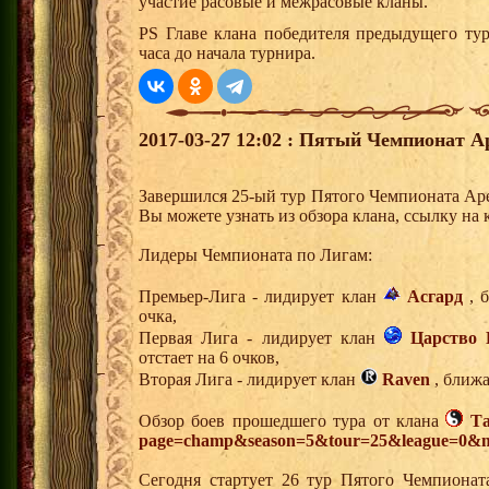
участие расовые и межрасовые кланы.
PS Главе клана победителя предыдущего тур
часа до начала турнира.
2017-03-27 12:02 : Пятый Чемпионат А
Завершился 25-ый тур Пятого Чемпионата Ар
Вы можете узнать из обзора клана, ссылку н
Лидеры Чемпионата по Лигам:
Премьер-Лига - лидирует клан
Асгард
, б
очка,
Первая Лига - лидирует клан
Царство 
отстает на 6 очков,
Вторая Лига - лидирует клан
Raven
, ближа
Обзор боев прошедшего тура от клана
Т
page=champ&season=5&tour=25&league=0&m
Сегодня стартует 26 тур Пятого Чемпионат