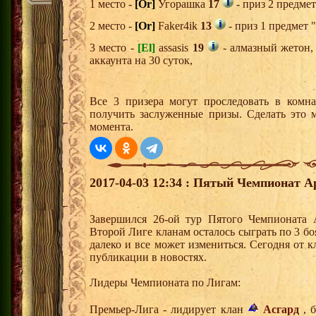
1 место -
[Or]
Угорашка
17
- приз 2 предмет
2 место -
[Or]
Faker4ik
13
- приз 1 предмет 
3 место -
[El]
assasis
19
- алмазный жетон,
аккаунта на 30 суток,
Все 3 призера могут проследовать в комн
получить заслуженные призы. Сделать это 
момента.
2017-04-03 12:34 : Пятый Чемпионат А
Завершился 26-ой тур Пятого Чемпионата 
Второй Лиге кланам осталось сыграть по 3 бо
далеко и все может измениться. Сегодня от к
публикации в новостях.
Лидеры Чемпионата по Лигам:
Премьер-Лига - лидирует клан
Асгард
, б