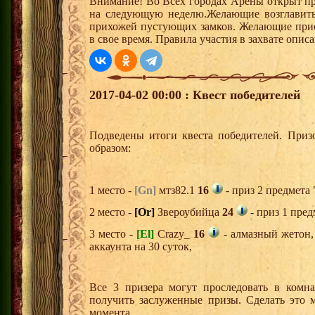
Внимание! Во Всех городах Арены открыт пр
на следующую неделю.Желающие возглавить з
прихожей пустующих замков. Желающие присо
в свое время. Правила участия в захвате опи
2017-04-02 00:00 : Квест победителей
Подведены итоги квеста победителей. Приз
образом:
1 место -
[Gn]
мтз82.1
16
- приз 2 предмета 
2 место -
[Or]
Звероубийца
24
- приз 1 пред
3 место -
[El]
Crazy_
16
- алмазный жетон,
аккаунта на 30 суток,
Все 3 призера могут проследовать в комн
получить заслуженные призы. Сделать это 
момента.