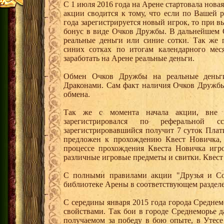
С 1 июля 2016 года на Арене стартовала нова
акции сводится к тому, что если по Вашей 
года зарегистрируется новый игрок, то при 
бонус в виде Очков Дружбы. В дальнейшем 
реальные деньги или синие сотки. Так же 
синих сотках по итогам календарного мес
заработать на Арене реальные деньги.
Обмен Очков Дружбы на реальные деньги
Драконами. Сам факт наличия Очков Дружбы
обмена.
Так же с момента начала акции, вне 
зарегистрировался по реферальной
зарегистрировавшийся получит 7 суток Плат
предложен к прохождению Квест Новичка, 
процессе прохождения Квеста Новичка игро
различные игровые предметы и свитки. Квест
С полными правилами акции "Друзья и Со
библиотеке Арены в соответствующем разделе
С середины января 2015 года города Средне
свойствами. Так бои в городе Среднеморье 
получаемом за победу в бою опыте, в Утес