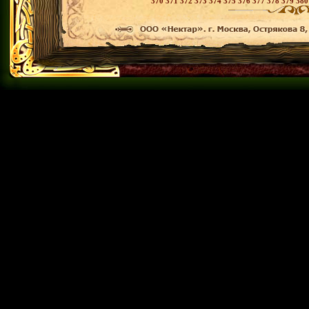
370
371
372
373
374
375
376
377
378
379
38