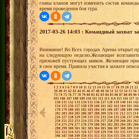
главы кланов могут изменить состав команд
время проведения боя тура.
2017-03-26 14:03 : Командный захват з
Внимание! Во Всех городах Арены открыт пр
на следующую неделю.Желающие возглавить з
прихожей пустующих замков. Желающие присо
в свое время. Правила участия в захвате опи
1
2
3
4
5
6
7
8
9
10
11
12
13
14
15
16
17
18
19
20
21
22
39
40
41
42
43
44
45
46
47
48
49
50
51
52
53
54
55
56
73
74
75
76
77
78
79
80
81
82
83
84
85
86
87
88
89
90
105
106
107
108
109
110
111
112
113
114
115
116
117
1
130
131
132
133
134
135
136
137
138
139
140
141
14
154
155
156
157
158
159
160
161
162
163
164
165
16
178
179
180
181
182
183
184
185
186
187
188
189
19
202
203
204
205
206
207
208
209
210
211
212
213
21
226
227
228
229
230
231
232
233
234
235
236
237
23
250
251
252
253
254
255
256
257
258
259
260
261
26
274
275
276
277
278
279
280
281
282
283
284
285
28
298
299
300
301
302
303
304
305
306
307
308
309
31
322
323
324
325
326
327
328
329
330
331
332
333
33
346
347
348
349
350
351
352
353
354
355
356
357
35