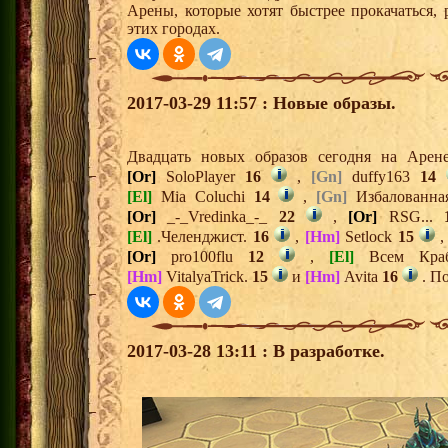
Арены, которые хотят быстрее прокачаться,
этих городах.
2017-03-29 11:57 : Новые образы.
Двадцать новых образов сегодня на Аре
[Or]
SoloPlayer
16
,
[Gn]
duffy163
14
[El]
Mia Coluchi
14
,
[Gn]
Избалованн
[Or]
_-_Vredinka_-_
22
,
[Or]
RSG...
[El]
.Челенджист.
16
,
[Hm]
Setlock
15
[Or]
pro100flu
12
,
[El]
Всем Кра
[Hm]
VitalyaTrick.
15
и
[Hm]
Avita
16
. По
2017-03-28 13:11 : В разработке.