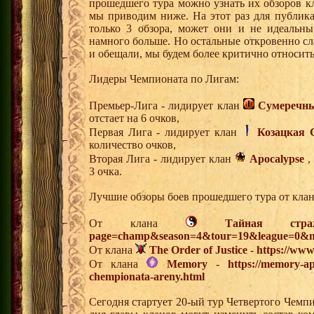
прошедшего тура можно узнать их обзоров к
мы приводим ниже. На этот раз для публик
только 3 обзора, может они и не идеальн
намного больше. Но остальные откровенно с
и обещали, мы будем более критично относит
Лидеры Чемпионата по Лигам:
Премьер-Лига - лидирует клан
Сумеречны
отстает на 6 очков,
Первая Лига - лидирует клан
Козацкая 
количество очков,
Вторая Лига - лидирует клан
Apocalypse
,
3 очка.
Лучшие обзоры боев прошедшего тура от клан
От клана
Тайная стра
page=champ&season=4&tour=19&league=0&m
От клана
The Order of Justice
-
https://www.
От клана
Memory
-
https://memory-ap
chempionata-areny.html
Сегодня стартует 20-ый тур Четвертого Чемп