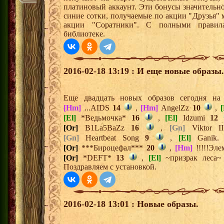
платиновый аккаунт. Эти бонусы значительно
синие сотки, получаемые по акции "Друзья"
акции "Соратники". С полными правил
библиотеке.
2016-02-18 13:19 : И еще новые образы.
Еще двадцать новых образов сегодня н
[Hm]
...AIDS
14
,
[Hm]
AngelZz
10
,
[
[El]
*Ведьмочка*
16
,
[El]
Idzumi
12
[Or]
B1La5BaZz
16
,
[Gn]
Viktor 
[Gn]
Heartbeat Song
9
,
[El]
Ganik
[Or]
***Бироцефал***
20
,
[Hm]
!!!!!Эле
[Or]
*DEFT*
13
,
[El]
~призрак леса
Поздравляем с установкой.
2016-02-18 13:01 : Новые образы.