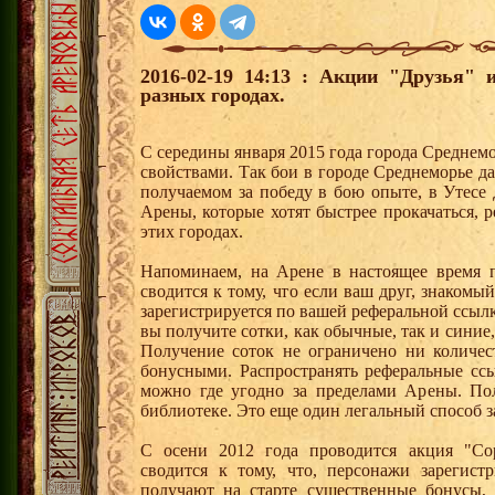
2016-02-19 14:13 : Акции "Друзья"
разных городах.
С середины января 2015 года города Среднем
свойствами. Так бои в городе Среднеморье 
получаемом за победу в бою опыте, в Утесе
Арены, которые хотят быстрее прокачаться, 
этих городах.
Напоминаем, на Арене в настоящее время п
сводится к тому, что если ваш друг, знаком
зарегистрируется по вашей реферальной ссылк
вы получите сотки, как обычные, так и синие,
Получение соток не ограничено ни количес
бонусными. Распространять реферальные сс
можно где угодно за пределами Арены. По
библиотеке. Это еще один легальный способ з
С осени 2012 года проводится акция "Со
сводится к тому, что, персонажи зарегист
получают на старте существенные бонусы, 