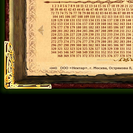
1
2
3
4
5
6
7
8
9
10
11
12
13
14
15
16
17
18
19
20
21
2
38
39
40
41
42
43
44
45
46
47
48
49
50
51
52
53
54
55
5
72
73
74
75
76
77
78
79
80
81
82
83
84
85
86
87
88
89
104
105
106
107
108
109
110
111
112
113
114
115
116
128
129
130
131
132
133
134
135
136
137
138
139
140
152
153
154
155
156
157
158
159
160
161
162
163
164
176
177
178
179
180
181
182
183
184
185
186
187
188
200
201
202
203
204
205
206
207
208
209
210
211
212
224
225
226
227
228
229
230
231
232
233
234
235
236
248
249
250
251
252
253
254
255
256
257
258
259
260
272
273
274
275
276
277
278
279
280
281
282
283
284
296
297
298
299
300
301
302
303
304
305
306
307
308
320
321
322
323
324
325
326
327
328
329
330
331
332
344
345
346
347
348
349
350
351
352
353
354
355
356
368
369
370
371
372
373
374
375
376
377
378
379