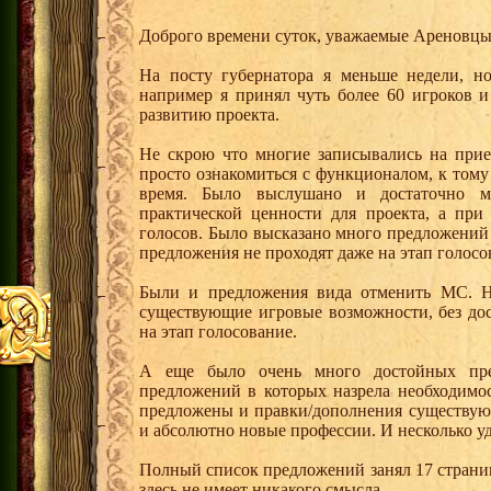
Доброго времени суток, уважаемые Ареновцы
На посту губернатора я меньше недели, н
например я принял чуть более 60 игроков 
развитию проекта.
Не скрою что многие записывались на прие
просто ознакомиться с функционалом, к тому
время. Было выслушано и достаточно м
практической ценности для проекта, а при
голосов. Было высказано много предложений
предложения не проходят даже на этап голосо
Были и предложения вида отменить МС. Н
существующие игровые возможности, без до
на этап голосование.
А еще было очень много достойных пре
предложений в которых назрела необходимос
предложены и правки/дополнения существу
и абсолютно новые профессии. И несколько уд
Полный список предложений занял 17 страниц
здесь не имеет никакого смысла.