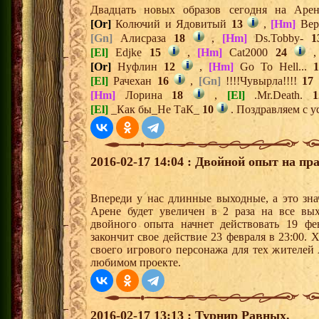
Двадцать новых образов сегодня на Ар
[Or]
Колючий и Ядовитый
13
,
[Hm]
Вер
[Gn]
Алисраза
18
,
[Hm]
Ds.Tobby-
1
[El]
Edjke
15
,
[Hm]
Cat2000
24
[Or]
Нуфлин
12
,
[Hm]
Go To Hell...
1
[El]
Рачехан
16
,
[Gn]
!!!!Чувырла!!!!
17
[Hm]
Лорина
18
,
[El]
.Mr.Death.
1
[El]
_Как бы_Не ТаК_
10
. Поздравляем с у
2016-02-17 14:04 : Двойной опыт на пр
Впереди у нас длинные выходные, а это зна
Арене будет увеличен в 2 раза на все вы
двойного опыта начнет действовать 19 ф
закончит свое действие 23 февраля в 23:00.
своего игрового персонажа для тех жителей
любимом проекте.
2016-02-17 13:13 : Турнир Равных.