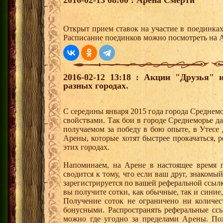
2016-02-13 08:00 : Арена Смерти
Открыт прием ставок на участие в поединка
Расписание поединков можно посмотреть на А
2016-02-12 13:18 : Акции "Друзья"
разных городах.
С середины января 2015 года города Среднем
свойствами. Так бои в городе Среднеморье 
получаемом за победу в бою опыте, в Утесе
Арены, которые хотят быстрее прокачаться, 
этих городах.
Напоминаем, на Арене в настоящее время п
сводится к тому, что если ваш друг, знаком
зарегистрируется по вашей реферальной ссылк
вы получите сотки, как обычные, так и синие,
Получение соток не ограничено ни количес
бонусными. Распространять реферальные сс
можно где угодно за пределами Арены. По