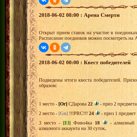
2018-06-02 08:00 : Арена Смерти
Открыт прием ставок на участие в поединка
Расписание поединков можно посмотреть на А
2018-06-02 00:00 : Квест победителей
Подведены итоги квеста победителей. Приз
образом:
1 место -
[Or]
СДарова
22
- приз 2 предмета
2 место -
[Gn]
!!!PRC!!!
24
- приз 1 предмет
3 место -
[El]
Фиво4ка
18
- алмазный 
алмазного аккаунта на 30 суток,