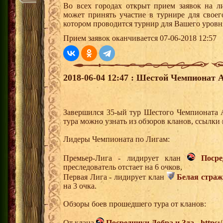
Во всех городах открыт прием заявок на 
может принять участие в турнире для своег
котором проводится турнир для Вашего уровн
Прием заявок оканчивается 07-06-2018 12:57
2018-06-04 12:47 : Шестой Чемпионат А
Завершился 35-ый тур Шестого Чемпионата 
тура можно узнать из обзоров кланов, ссылки
Лидеры Чемпионата по Лигам:
Премьер-Лига - лидирует клан
Поср
преследователь отстает на 6 очков,
Первая Лига - лидирует клан
Белая страж
на 3 очка.
Обзоры боев прошедшего тура от кланов:
От клана
Посредники Добра и Зла
-
https: