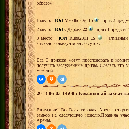
образом:
1 место -
[Or]
Metallic Orc
15
- приз 2 предм
2 место -
[Or]
СДарова
22
- приз 1 предмет 
3 место -
[Or]
Ruha2301
15
- алмазный 
алмазного аккаунта на 30 суток,
Все 3 призера могут проследовать в комна
получить заслуженные призы. Сделать это м
момента.
2018-06-03 14:00 : Командный захват з
Внимание! Во Всех городах Арены открыт
замков на следующую неделю.Правила учас
Арены.