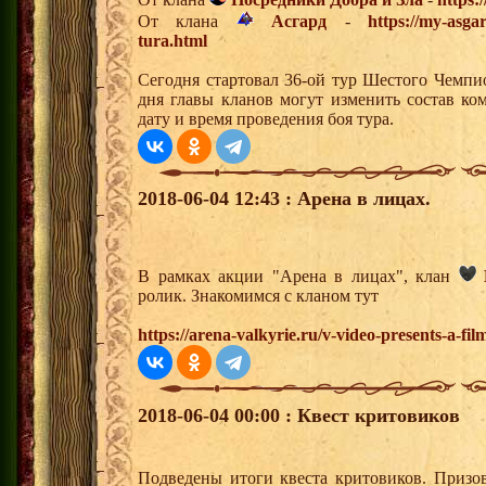
От клана
Асгард
-
https://my-asga
tura.html
Сегодня стартовал 36-ой тур Шестого Чемпи
дня главы кланов могут изменить состав к
дату и время проведения боя тура.
2018-06-04 12:43 : Арена в лицах.
В рамках акции "Арена в лицах", клан
ролик. Знакомимся с кланом тут
https://arena-valkyrie.ru/v-video-presents-a-fil
2018-06-04 00:00 : Квест критовиков
Подведены итоги квеста критовиков. Призо