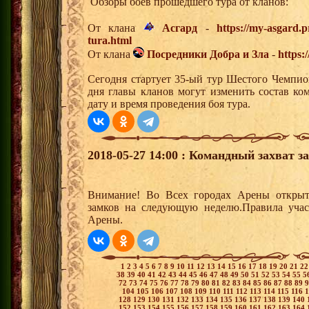
Обзоры боев прошедшего тура от кланов:
От клана
Асгард
-
https://my-asgard.p
tura.html
От клана
Посредники Добра и Зла
-
https:
Сегодня стартует 35-ый тур Шестого Чемпио
дня главы кланов могут изменить состав к
дату и время проведения боя тура.
2018-05-27 14:00 : Командный захват з
Внимание! Во Всех городах Арены открыт
замков на следующую неделю.Правила учас
Арены.
1
2
3
4
5
6
7
8
9
10
11
12
13
14
15
16
17
18
19
20
21
2
38
39
40
41
42
43
44
45
46
47
48
49
50
51
52
53
54
55
5
72
73
74
75
76
77
78
79
80
81
82
83
84
85
86
87
88
89
104
105
106
107
108
109
110
111
112
113
114
115
116
128
129
130
131
132
133
134
135
136
137
138
139
140
152
153
154
155
156
157
158
159
160
161
162
163
164