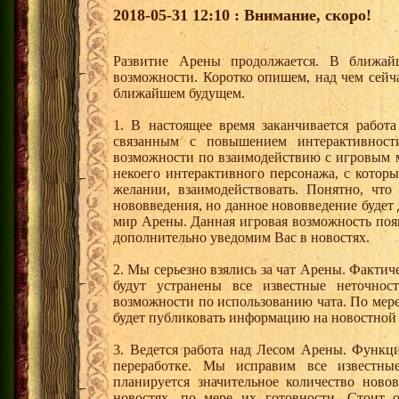
2018-05-31 12:10 : Внимание, скоро!
Развитие Арены продолжается. В ближай
возможности. Коротко опишем, над чем сейча
ближайшем будущем.
1. В настоящее время заканчивается работ
связанным с повышением интерактивнос
возможности по взаимодействию с игровым
некоего интерактивного персонажа, с кото
желании, взаимодействовать. Понятно, чт
нововведения, но данное нововведение будет
мир Арены. Данная игровая возможность поя
дополнительно уведомим Вас в новостях.
2. Мы серьезно взялись за чат Арены. Фактиче
будут устранены все известные неточнос
возможности по использованию чата. По мере
будет публиковать информацию на новостно
3. Ведется работа над Лесом Арены. Функци
переработке. Мы исправим все известны
планируется значительное количество ново
новостях, по мере их готовности. Стоит о