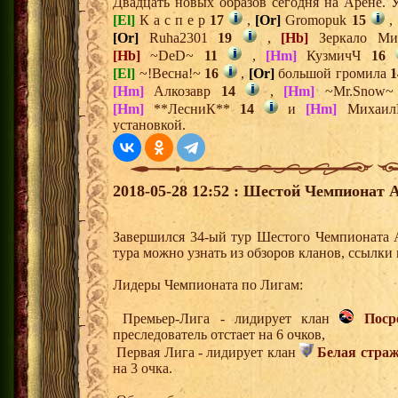
Двадцать новых образов сегодня на Арене.
[El]
К а с п е р
17
,
[Or]
Gromopuk
15
,
[Or]
Ruha2301
19
,
[Hb]
Зеркало М
[Hb]
~DeD~
11
,
[Hm]
КузмичЧ
16
[El]
~!Весна!~
16
,
[Or]
большой громила
1
[Hm]
Алкозавр
14
,
[Hm]
~Mr.Snow
[Hm]
**ЛесниК**
14
и
[Hm]
Михаил
установкой.
2018-05-28 12:52 : Шестой Чемпионат А
Завершился 34-ый тур Шестого Чемпионата 
тура можно узнать из обзоров кланов, ссылк
Лидеры Чемпионата по Лигам:
Премьер-Лига - лидирует клан
Поср
преследователь отстает на 6 очков,
Первая Лига - лидирует клан
Белая стра
на 3 очка.