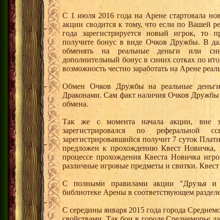
С 1 июля 2016 года на Арене стартовала но
акции сводится к тому, что если по Вашей р
года зарегистрируется новый игрок, то 
получите бонус в виде Очков Дружбы. В д
обменять на реальные деньги или си
дополнительный бонус в синих сотках по ито
возможность честно заработать на Арене реал
Обмен Очков Дружбы на реальные деньги 
Драконами. Сам факт наличия Очков Дружбы 
обмена.
Так же с момента начала акции, вне з
зарегистрировался по реферальной 
зарегистрировавшийся получит 7 суток Плати
предложен к прохождению Квест Новичка, 
процессе прохождения Квеста Новичка игро
различные игровые предметы и свитки. Квест
С полными правилами акции "Друзья и 
библиотеке Арены в соответствующем раздел
С середины января 2015 года города Среднем
свойствами. Так бои в городе Среднеморье 