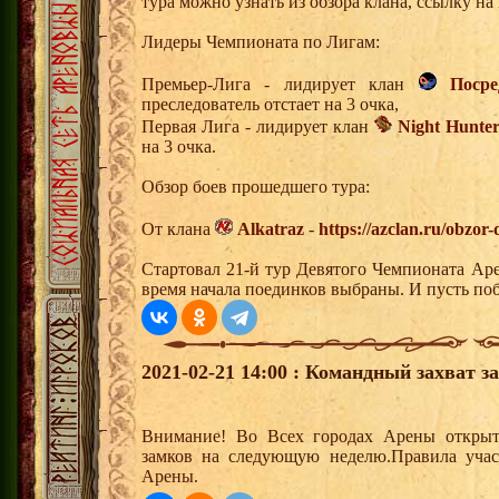
тура можно узнать из обзора клана, ссылку н
Лидеры Чемпионата по Лигам:
Премьер-Лига - лидирует клан
Поср
преследователь отстает на 3 очка,
Первая Лига - лидирует клан
Night Hunter
на 3 очка.
Обзор боев прошедшего тура:
От клана
Alkatraz
-
https://azclan.ru/obzor
Стартовал 21-й тур Девятого Чемпионата Ар
время начала поединков выбраны. И пусть по
2021-02-21 14:00 : Командный захват з
Внимание! Во Всех городах Арены открыт
замков на следующую неделю.Правила учас
Арены.