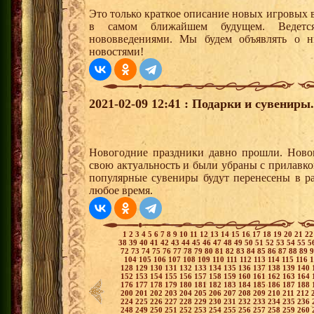
Это только краткое описание новых игровых 
в самом ближайшем будущем. Ведетс
нововведениями. Мы будем объявлять о н
новостями!
2021-02-09 12:41 : Подарки и сувениры.
Новогодние праздники давно прошли. Ново
свою актуальность и были убраны с прилавко
популярные сувениры будут перенесены в р
любое время.
1
2
3
4
5
6
7
8
9
10
11
12
13
14
15
16
17
18
19
20
21
2
38
39
40
41
42
43
44
45
46
47
48
49
50
51
52
53
54
55
5
72
73
74
75
76
77
78
79
80
81
82
83
84
85
86
87
88
89
104
105
106
107
108
109
110
111
112
113
114
115
116
128
129
130
131
132
133
134
135
136
137
138
139
140
152
153
154
155
156
157
158
159
160
161
162
163
164
176
177
178
179
180
181
182
183
184
185
186
187
188
200
201
202
203
204
205
206
207
208
209
210
211
212
224
225
226
227
228
229
230
231
232
233
234
235
236
248
249
250
251
252
253
254
255
256
257
258
259
260