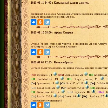
2026-01-11 14:00 : Командный захват замков.
Внимание! В городах Арены открыт прием заявок на командный з
захвате описаны в библиотеке Арены.
2026-01-10 08:00 : Арена Смерти
Открыт прием ставок на участие в поединках Арены Смерти 
посмотреть на Арене Смерти в Ковчеге.
2026-01-09 12:35 : Новые образы
Сегодня были установлены все новые образы, которые соответств
[Hb]
Incognito.
13
,
[Hb]
Cuon alpinus
20
,
[El]
Angelstrax
[El]
ПоНаРоШкУ
19
,
[El]
Огдру Джахад
11
,
[Or]
Бронзометр
12
,
[Or]
Sirius35 v.2
16
,
[Or]
-GriMm
1
[Gn]
BooM BooM
20
,
[Or]
Sirius35 v.2
16
,
[El]
Багровый 
[El]
Валентина ФК
12
,
[Gn]
la_vanda
18
,
[Hm]
Ко
[Gn]
Pacific_333
9
,
[Gn]
Гамли.
18
,
[Or]
_SkyLine_
27
Поздравляем с установкой!