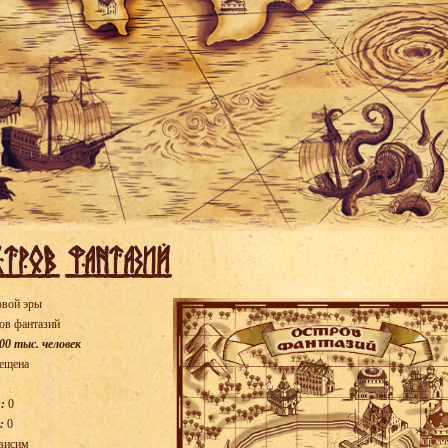
овой эры
ов фантазий
00 тыс. человек
ещена
:
0
:
0
висим