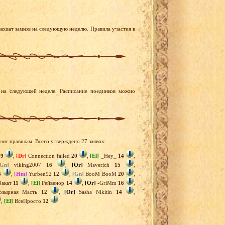
ахват замков на следующую неделю. Правила участия в
на следующей неделе. Расписание поединков можно
уют правилам. Всего утверждено 27 заявок:
a
9
,
[Dr]
Connection failed
20
,
[El]
_Hey_
14
,
[Gn]
viking2007
16
,
[Or]
Maverich
15
,
6
,
[Hm]
Yurben92
12
,
[Gn]
BooM BooM
20
,
Закат
11
,
[El]
Рейвенор
14
,
[Or]
-GriMm
16
,
зырная Масть
12
,
[Or]
Sasha Nikitin
14
,
,
[El]
ВсеПросто
12