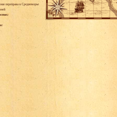
ная переправа в Среднеморье
вней
остях:
и: