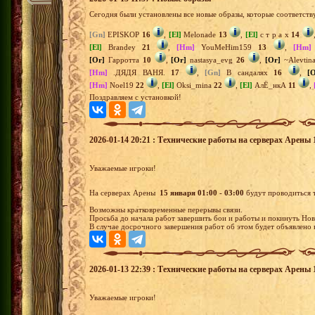
Сегодня были установлены все новые образы, которые соответств
[Gn]
EPISKOP
16
,
[El]
Melonade
13
,
[El]
с т р а х
14
[El]
Brandey
21
,
[Hm]
YouMeHim159
13
,
[Hm]
[Or]
Гарротта
10
,
[Or]
nastasya_evg
26
,
[Or]
~Alevtin
[Hm]
.ДЯДЯ ВАНЯ.
17
,
[Gn]
В сандалях
16
,
[O
[Hm]
Noel19
22
,
[El]
Oksi_mina
22
,
[El]
АлЁ_нкА
11
,
Поздравляем с установкой!
2026-01-14 20:21 : Технические работы на серверах Арены 1
Уважаемые игроки!
На серверах Арены
15 января 01:00 - 03:00
будут проводиться 
Возможны кратковременные перерывы связи.
Просьба до начала работ завершить бои и работы и покинуть Нов
В случае досрочного завершения работ об этом будет объявлено 
2026-01-13 22:39 : Технические работы на серверах Арены 1
Уважаемые игроки!