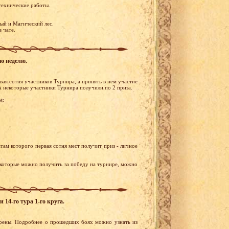
технические работы.
ый и Магический лес.
 чате.
ую неделю.
ая сотня участников Турнира, а принять в нем участие
А некоторые участники Турнира получили по 2 приза.
м:
там которого первая сотня мест получит приз - личное
 которые можно получить за победу на турнире, можно
14-го тура 1-го круга.
Арены. Подробнее о прошедших боях можно узнать из