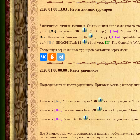
2026-01-08 13:03 : Итоги личных турниров
Закончились личные турниры. Сильнейшими игроками своего ур
ур.),
[Or]
~zzzona~
20
(20-й ур.),
[Hm]
Stinger
19
[Or]
Помошник Капитана 2
15
(15-й ур.),
[Hm]
ApehaMani
ур.),
[Gn]
НЕбоЖИТелЬ
11
(11-й ур.),
[El]
The General*s Wif
Следующая серия личных турниров состоится через месяц.
2026-01-06 00:00 : Квест удачников
Подведены итоги квеста удачников. Призовые места распределил
1 место -
[Gn]
*Шикарная стерва*
38
- приз 2 предмета "Топо
2 место -
[Hm]
Бессмертный Боец
20
- приз 1 предмет "Топор
3 место -
[Hm]
Кольт_45
16
- алмазный жетон, дающий право 
Все 3 призера могут проследовать в комнату победителей на А
это можно в течении 5 суток с настоящего момента.