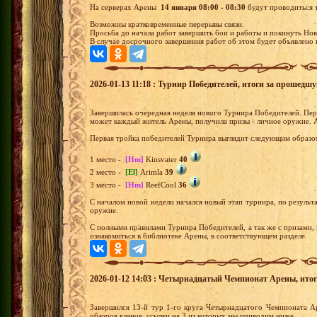
На серверах Арены
14 января 08:00 - 08:30
будут проводиться 
Возможны кратковременные перерывы связи.
Просьба до начала работ завершить бои и работы и покинуть Нов
В случае досрочного завершения работ об этом будет объявлено в
2026-01-13 11:18 : Турнир Победителей, итоги за прошедш
Завершилась очередная неделя нового Турнира Победителей. Перв
может каждый житель Арены, получила призы - личное оружие. 
Первая тройка победителей Турнира выглядит следующим образо
1 место -
[Hm]
Kinsvater
40
2 место -
[El]
Arimla
39
3 место -
[Hm]
ReefCool
36
С началом новой недели начался новый этап турнира, по результа
оружие.
С полными правилами Турнира Победителей, а так же с призами,
ознакомиться в библиотеке Арены, в соответствующем разделе.
2026-01-12 14:03 : Четырнадцатый Чемпионат Арены, итоги 
Завершился 13-й тур 1-го круга Четырнадцатого Чемпионата 
обзоров кланов, ссылки на 3 из которых мы приводим ниже.