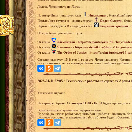
Лидеры Чемпионата по Лигам:
Премьер-Лига - лидирует клан
Инквизиция
, ближайший прес
Первая Лига группа А - лидирует клан
Орден Смерти
, ближ
Первая Лига группа В - лидирует клан
Свирепые кролики
, 
Обзоры боев прошедшего тура:
От клана
Элементали
-
https://elemantaly.ru/196-chetyrnadc
От клана
Язычники
-
https://yazichniki.ru/obzor-14-ogo-tu
От клана
The Order of Justice
-
https://orden-justice.su/14-t
Сегодня стартует 15-й тур 1-го круга Четырнадцатого Чемпион
могут изменить состав команды Чемпионата и выбрать удобные д
2026-01-11 22:05 : Технические работы на серверах Арены 1
Уважаемые игроки!
На серверах Арены
12 января 01:00 - 02:00
будут проводиться 
Возможны кратковременные перерывы связи.
Просьба до начала работ завершить бои и работы и покинуть Нов
В случае досрочного завершения работ об этом будет объявлено в