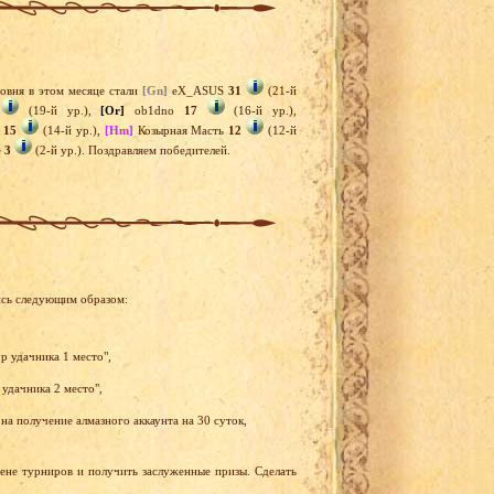
овня в этом месяце стали
[Gn]
eX_ASUS
31
(21-й
(19-й ур.),
[Or]
ob1dno
17
(16-й ур.),
a
15
(14-й ур.),
[Hm]
Козырная Масть
12
(12-й
e
3
(2-й ур.). Поздравляем победителей.
ись следующим образом:
р удачника 1 место",
 удачника 2 место",
на получение алмазного аккаунта на 30 суток,
рене турниров и получить заслуженные призы. Сделать