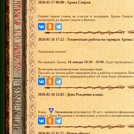
2026-01-17 08:00 : Арена Смерти
Открыт прием ставок на участие в поединках Арены Смерти 
посмотреть на Арене Смерти в Ковчеге.
2026-01-16 17:22 : Технические работы на серверах Арены 1
Уважаемые игроки!
На серверах Арены
16 января 18:30 - 19:00.
будут проводиться
Возможны кратковременные перерывы связи.
Просьба до начала работ завершить бои и работы и покинуть Нов
В случае досрочного завершения работ об этом будет объявлено 
2026-01-16 12:02 : День Рождения клана.
Клану
Элементали
исполняется 18 лет с момента официальн
клана с Днем Рождения и желаем клану успехов и процветания н
2026-01-15 11:57 : Новые образы