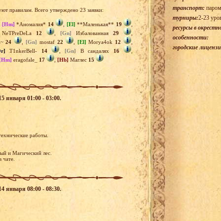
транспорт:
паром
уют правилам. Всего утверждено 23 заявки:
турниры:
2-23 уро
,
[Hm]
*Аномалия*
14
,
[El]
**Маленькая**
19
,
ресурсы в окрестн
NeTPreDeLa
12
,
[Gn]
Избалованная
29
,
особенности:
a~
24
,
[Gn]
mostaf
22
,
[El]
Morya4ok
12
,
городские лицензи
r]
T1nkerBell-
14
,
[Gn]
В сандалях
16
,
[Hm]
eragofale_
17
,
[Hb]
Маглес
15
5 января 01:00 - 03:00.
технические работы.
ый и Магический лес.
в чате.
4 января 08:00 - 08:30.