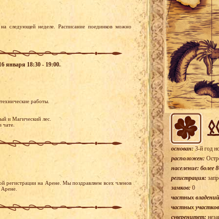
на следующей неделе. Расписание поединков можно
6 января 18:30 - 19:00.
 технические работы.
ый и Магический лес.
в чате.
основан:
3-й год н
расположен:
Остр
население: более 8
регистрация:
запр
ой регистрации на Арене. Мы поздравляем всех членов
замков:
0
а Арене.
частных владений
частных участков
суверенитет:
неза