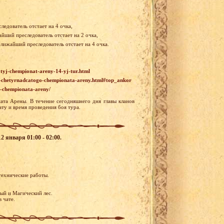
ледователь отстает на 4 очка,
айший преследователь отстает на 2 очка,
ближайший преследователь отстает на 4 очка.
atyj-chempionat-areny-14-yj-tur.html
ra-chetyrnadcatogo-chempionata-areny.html#top_ankor
ur-chempionata-areny/
ата Арены. В течение сегодняшнего дня главы кланов
ату и время проведения боя тура.
2 января 01:00 - 02:00.
технические работы.
ый и Магический лес.
 чате.