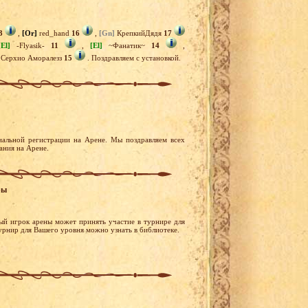
3
,
[Or]
red_hand
16
,
[Gn]
КрепкийДядя
17
[El]
-Flyasik-
11
,
[El]
~Фанатик~
14
,
Серхио Аморалезз
15
. Поздравляем с установкой.
иальной регистрации на Арене. Мы поздравляем всех
ания на Арене.
ры
ый игрок арены может принять участие в турнире для
турнир для Вашего уровня можно узнать в библиотеке.