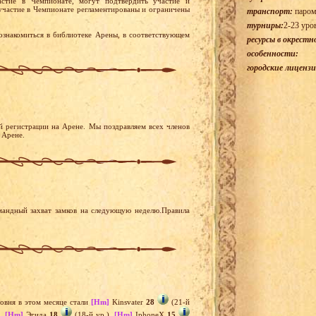
астие в Чемпионате, могут подтвердить участие и
участие в Чемпионате регламентированы и ограничены
транспорт:
паром
турниры:
2-23 уро
накомиться в библиотеке Арены, в соответствующем
ресурсы в окрестн
особенности:
городские лицензи
й регистрации на Арене. Мы поздравляем всех членов
 Арене.
мандный захват замков на следующую неделю.Правила
овня в этом месяце стали
[Hm]
Kinsvater
28
(21-й
),
[Hm]
Эгида
18
(18-й ур.),
[Hm]
IphoneX
15