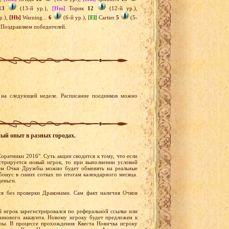
13
(13-й ур.),
[Hm]
Торик
12
(12-й ур.),
р.),
[Hb]
Warning...
6
(6-й ур.),
[El]
Cartier
5
(5-
. Поздравляем победителей.
на следующей неделе. Расписание поединков можно
ный опыт в разных городах.
оратники 2016". Суть акции сводится к тому, что если
стрируется новый игрок, то при выполнении условий
ем Очки Дружбы можно будет обменять на реальные
бонус в синих сотках по итогам календарного месяца.
деньги.
я без проверки Драконами. Сам факт наличия Очков
й игрок зарегистрировался по реферальной ссылке или
тинового аккаунта. Новому игроку будет предложен к
ры. В процессе прохождения Квеста Новичка игроку