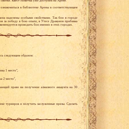
 свитки. Квест Новичка уже доступен на Арене.
ознакомиться в библиотеке Арены в соответствующем
она наделены особыми свойствами. Так бои в городе
м за победу в бою опыте, в Утесе Драконов прибавка
екомендуется проводить бои именно в этих городах.
ись следующим образом:
ика 1 место",
а 2 место",
ающий право на получение алмазного аккаунта на 30
рене турниров и получить заслуженные призы. Сделать