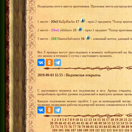
Подведены итоги квеста критовиков. Призовые места распредели
1 место -
[Or]
БаДрИжАн
17
- приз 2 предмета "Топор критов
2 место -
[Hm]
vkblinov
21
- приз 1 предмет "Топор критовика
3 место -
[El]
DamonSalvatore
16
- алмазный жетон, дающий пр
Все 3 призера могут проследовать в комнату победителей на А
это можно в течении 5 суток с настоящего момента.
2019-09-03 11:55 : Подземелья открыты.
С настоящего момента все подземелья в лесу Арены открыты
попробовать пройти уровни подземелий и выиграть ценные призы
Каждое подземелье можно пройти 1 раз за календарный месяц
полными правилами работы подземелий можно ознакомиться в биб
1
2
3
4
5
6
7
8
9
10
11
12
13
14
15
16
17
18
19
20
21
2
38
39
40
41
42
43
44
45
46
47
48
49
50
51
52
53
54
55
5
72
73
74
75
76
77
78
79
80
81
82
83
84
85
86
87
88
89
104
105
106
107
108
109
110
111
112
113
114
115
116