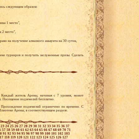
лись следующим образом:
ика 1 место",
 2 место",
аво на получение алмазного аккаунта на 30 суток,
рене турниров и получить заслуженные призы. Сделать
. Каждый житель Арены, начиная с 7 уровня, может
. Посещение подземелий бесплатно.
. Прохождение подземелий ограничено по времени. С
лиотеке Арены, в соответствующем разделе.
2
23
24
25
26
27
28
29
30
31
32
33
34
35
36
37
6
57
58
59
60
61
62
63
64
65
66
67
68
69
70
71
90
91
92
93
94
95
96
97
98
99
100
101
102
103
117
118
119
120
121
122
123
124
125
126
127