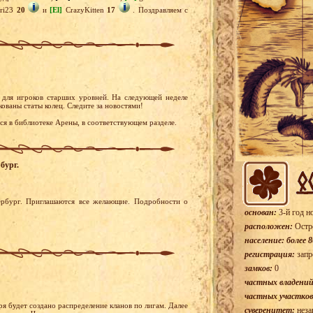
eri23
20
и
[El]
CrazyKitten
17
. Поздравляем с
 для игроков старших уровней. На следующей неделе
кованы статы колец. Следите за новостями!
я в библиотеке Арены, в соответствующем разделе.
бург.
тербург. Приглашаются все желающие. Подробности о
основан:
3-й год н
расположен:
Остр
население: более 8
регистрация:
запр
замков:
0
частных владений
частных участков
я будет создано распределение кланов по лигам. Далее
суверенитет:
неза