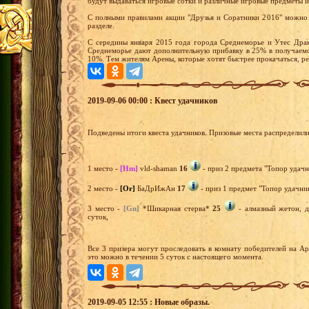
будут выдаваться игровые сотки и различные игровые предметы и
С полными правилами акции "Друзья и Соратники 2016" можно 
разделе.
С середины января 2015 года города Среднеморье и Утес Драк
Среднеморье дают дополнительную прибавку в 25% в получаемо
10%. Тем жителям Арены, которые хотят быстрее прокачаться, р
2019-09-06 00:00 : Квест удачников
Подведены итоги квеста удачников. Призовые места распределил
1 место -
[Hm]
vld-shaman
16
- приз 2 предмета "Топор удачн
2 место -
[Or]
БаДрИжАн
17
- приз 1 предмет "Топор удачник
3 место -
[Gn]
*Шикарная стерва*
25
- алмазный жетон, д
суток,
Все 3 призера могут проследовать в комнату победителей на А
это можно в течении 5 суток с настоящего момента.
2019-09-05 12:55 : Новые образы.