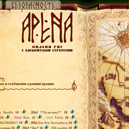
гры и сообщения администрации.
y Runkle
14
,
[Or]
**Хулиганка**
20
,
24
,
[Hm]
Boss.
22
,
[Gn]
FeCity
26
,
!МАЛЫШЬ!!!
19
,
[Hb]
Изя Фон Буттерброд
16
удрявая
16
,
[Or]
*Яна*
16
,
[El]
goodini
10