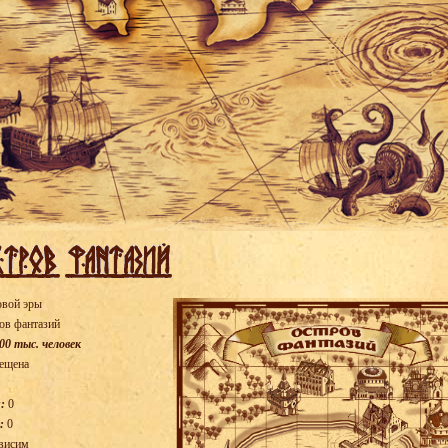
овой эры
ов фантазий
00 тыс. человек
ещена
:
0
:
0
висим