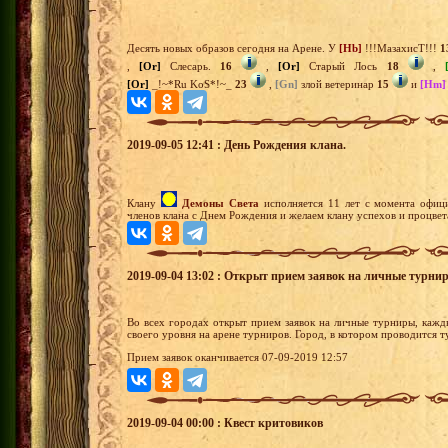
Десять новых образов сегодня на Арене. У
[Hb]
!!!МазахисТ!!!
1
,
[Or]
Слесарь.
16
,
[Or]
Старый Лось
18
,
[Or]
_!~*Ru KoS*!~_
23
,
[Gn]
злой ветеринар
15
и
[Hm]
2019-09-05 12:41 : День Рождения клана.
Клану
Демоны Света
исполняется 11 лет с момента офиц
членов клана с Днем Рождения и желаем клану успехов и процвет
2019-09-04 13:02 : Открыт прием заявок на личные турни
Во всех городах открыт прием заявок на личные турниры, кажд
своего уровня на арене турниров. Город, в котором проводится 
Прием заявок оканчивается 07-09-2019 12:57
2019-09-04 00:00 : Квест критовиков