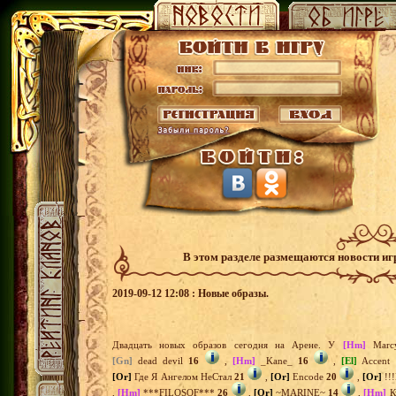
В этом разделе размещаются новости и
2019-09-12 12:08 : Новые образы.
Двадцать новых образов сегодня на Арене. У
[Hm]
Marc
[Gn]
dead devil
16
,
[Hm]
_Kane_
16
,
[El]
Accent
[Or]
Где Я Ангелом НеСтал
21
,
[Or]
Encode
20
,
[Or]
!!
,
[Hm]
***FILOSOF***
26
,
[Or]
~MARINE~
14
,
[Hm]
К