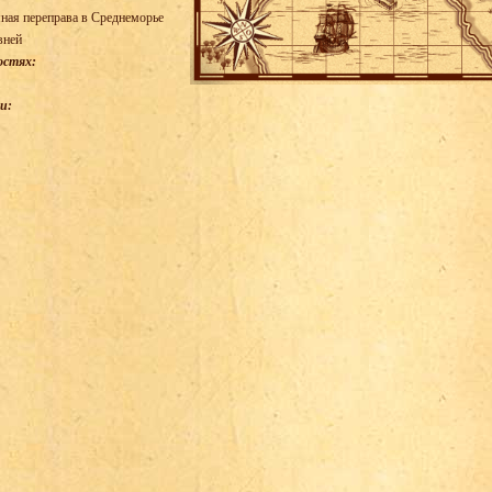
ная переправа в Среднеморье
вней
остях:
и: