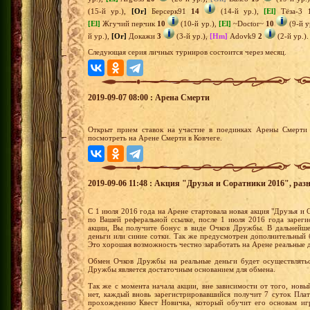
(15-й ур.),
[Or]
Берсерк91
14
(14-й ур.),
[El]
Тёза-3
[El]
Жгучий перчик
10
(10-й ур.),
[El]
~Doctor~
10
(9-й у
й ур.),
[Or]
Докажи
3
(3-й ур.),
[Hm]
Adovk9
2
(2-й ур.)
Следующая серия личных турниров состоится через месяц.
2019-09-07 08:00 : Арена Смерти
Открыт прием ставок на участие в поединках Арены Смерти 
посмотреть на Арене Смерти в Ковчеге.
2019-09-06 11:48 : Акция "Друзья и Соратники 2016", раз
С 1 июля 2016 года на Арене стартовала новая акция "Друзья и С
по Вашей реферальной ссылке, после 1 июля 2016 года зареги
акции, Вы получите бонус в виде Очков Дружбы. В дальнейш
деньги или синие сотки. Так же предусмотрен дополнительный 
Это хорошая возможность честно заработать на Арене реальные 
Обмен Очков Дружбы на реальные деньги будет осуществлятьс
Дружбы является достаточным основанием для обмена.
Так же с момента начала акции, вне зависимости от того, новы
нет, каждый вновь зарегистрировавшийся получит 7 суток Пла
прохождению Квест Новичка, который обучит его основам иг