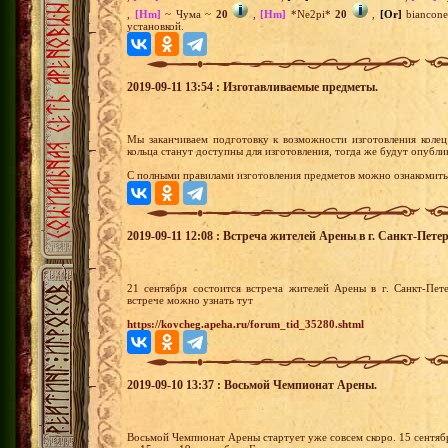
,
[Hm]
~ Чума ~
20
,
[Hm]
*Ne2pi*
20
,
[Or]
biancon
установкой.
2019-09-11 13:54 : Изготавливаемые предметы.
Мы заканчиваем подготовку к возможности изготовления колец
кольца станут доступны для изготовления, тогда же будут опубли
С полными правилами изготовления предметов можно ознакомитьс
2019-09-11 12:08 : Встреча жителей Арены в г. Санкт-Петер
21 сентября состоится встреча жителей Арены в г. Санкт-Пе
встрече можно узнать тут
https://kovcheg.apeha.ru/forum_tid_35280.shtml
2019-09-10 13:37 : Восьмой Чемпионат Арены.
Восьмой Чемпионат Арены стартует уже совсем скоро. 15 сентябр