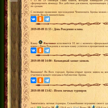
с 15 по 19 сентября Главы кланов, которые планируют уч
сформировать команду. Все действия для кланов, принимающих 
по срокам.
С полными правилами прохождения Чемпионата Арены можно оз
разделе. Будьте внимательны.
2019-09-09 11:55 : День Рождения клана.
Клану
Язычники
исполняется 10 лет с момента официально
клана с Днем Рождения и желаем клану успехов и процветания на
2019-09-08 14:00 : Командный захват замков.
Внимание! Во Всех городах Арены открыт прием заявок на ко
участия в захвате описаны в библиотеке Арены.
2019-09-08 13:02 : Итоги личных турниров
Закончились личные турниры. Сильнейшими игроками своего ур
ур.),
[El]
ArgUss
20
(20-й ур.),
[Gn]
Валео
19
(19-й ур.