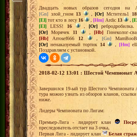
Двадцать новых образов сегодня на
[Gn]
злой_гном
13
,
[Or]
Мститель1
18
[El]
тот кто в лесу
16
,
[Hm]
Ardic
13
,
[E
[El]
LESS!
16
,
[Or]
ребродробилка
[Or]
Морячек
11
,
[Hb]
Гинеколог-с
[Hb]
Arrosef666
12
,
[Gn]
MamBoo
[Or]
ненаказуемый тортик
14
,
[Hm]
el
Поздравляем с установкой.
2018-02-12 13:01 : Шестой Чемпионат А
Завершился 19-ый тур Шестого Чемпионата 
тура можно узнать из обзоров кланов, ссылк
ниже.
Лидеры Чемпионата по Лигам:
Премьер-Лига - лидирует клан
Поср
преследователь отстает на 3 очка,
Первая Лига - лидирует клан
Белая страж