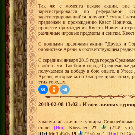
Так же с момента начала акции, вне з
зарегистрировался по реферальной 
зарегистрировавшийся получит 7 суток Плати
предложен к прохождению Квест Новичка, 
процессе прохождения Квеста Новичка игро
различные игровые предметы и свитки. Квест
С полными правилами акции "Друзья и Сор
библиотеке Арены в соответствующем разделе
С середины января 2015 года города Среднем
свойствами. Так бои в городе Среднеморье 
получаемом за победу в бою опыте, в Утесе
Арены, которые хотят быстрее прокачаться, 
этих городах.
2018-02-08 13:02 : Итоги личных турни
Закончились личные турниры. Сильнейшими и
стали
[Hm]
Kinsvater
27
(21-й ур.
[Or]
МеДвЕдЪ
19
(19-й ур.),
[Hm]
DJ Gos