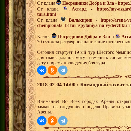
От клана
Посредники Добра и Зла
-
https:
От клана
Асгард
-
https://my-asgar
tura.html
От клана
Валькирии
-
https://arena-v
chempionata-18-tur-ispytaniya-na-vyderzhku-i
Кланы
Посредники Добра и Зла
и
Асг
30 суток за регулярное написание интересных
Сегодня стартует 19-ый тур Шестого Чемпи
дня главы кланов могут изменить состав к
дату и время проведения боя тура.
2018-02-04 14:00 : Командный захват з
Внимание! Во Всех городах Арены открыт
замков на следующую неделю.Правила учас
Арены.