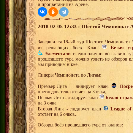
и процветания на Арене.
2018-02-05 12:33 : Шестой Чемпионат А
Завершился 18-ый тур Шестого Чемпионата 
из решающих боев. Клан
Белая ст
Элементали
и единолично возглавил ту
прошедшего тура можно узнать из обзоров к
мы приводим ниже.
Лидеры Чемпионата по Лигам:
Премьер-Лига - лидирует клан
Поср
преследователь отстает на 3 очка,
Первая Лига - лидирует клан
Белая страж
на 3 очка,
Вторая Лига - лидирует клан
League of
отстает на 6 очков.
Обзоры боев прошедшего тура от кланов: