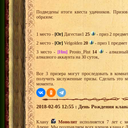
Подведены итоги квеста удачников. Призо
образом:
1 место -
[Or]
Дагестан1
25
- приз 2 предме
2 место -
[Or]
Velgolden
20
- приз 1 предмет
3 место -
[Hm]
Prosto_Plut
14
- алмазный
алмазного аккаунта на 30 суток,
Все 3 призера могут проследовать в комна
получить заслуженные призы. Сделать это м
момента.
2018-02-05 12:55 : День Рождения клан
Клану
Монолит
исполняется 7 лет с м
Арене. Мы поздравляем всех членов клана с 