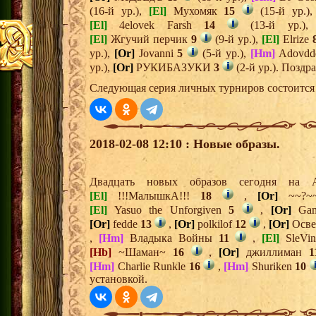
(16-й ур.),
[El]
Мухомяк
15
(15-й ур.)
[El]
4elovek Farsh
14
(13-й ур.)
[El]
Жгучий перчик
9
(9-й ур.),
[El]
Elrize
ур.),
[Or]
Jovanni
5
(5-й ур.),
[Hm]
Adovd
ур.),
[Or]
РУКИБАЗУКИ
3
(2-й ур.). Поздр
Следующая серия личных турниров состоится 
2018-02-08 12:10 : Новые образы.
Двадцать новых образов сегодня на
[El]
!!!МалышкА!!!
18
,
[Or]
~~?
[El]
Yasuo the Unforgiven
5
,
[Or]
Gam
[Or]
fedde
13
,
[Or]
polkilof
12
,
[Or]
Осве
,
[Hm]
Владыка Войны
11
,
[El]
SleVi
[Hb]
~Шаман~
16
,
[Or]
джиллиман
1
[Hm]
Charlie Runkle
16
,
[Hm]
Shuriken
10
установкой.