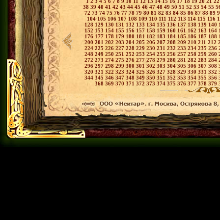
1
2
3
4
5
6
7
8
9
10
11
12
13
14
15
16
17
18
19
20
21
2
38
39
40
41
42
43
44
45
46
47
48
49
50
51
52
53
54
55
5
72
73
74
75
76
77
78
79
80
81
82
83
84
85
86
87
88
89
104
105
106
107
108
109
110
111
112
113
114
115
116
128
129
130
131
132
133
134
135
136
137
138
139
140
152
153
154
155
156
157
158
159
160
161
162
163
164
176
177
178
179
180
181
182
183
184
185
186
187
188
200
201
202
203
204
205
206
207
208
209
210
211
212
224
225
226
227
228
229
230
231
232
233
234
235
236
248
249
250
251
252
253
254
255
256
257
258
259
260
272
273
274
275
276
277
278
279
280
281
282
283
284
296
297
298
299
300
301
302
303
304
305
306
307
308
320
321
322
323
324
325
326
327
328
329
330
331
332
344
345
346
347
348
349
350
351
352
353
354
355
356
368
369
370
371
372
373
374
375
376
377
378
379