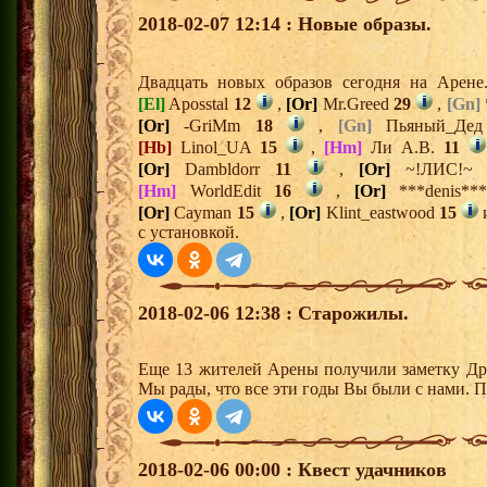
2018-02-07 12:14 : Новые образы.
Двадцать новых образов сегодня на Арен
[El]
Aposstal
12
,
[Or]
Mr.Greed
29
,
[Gn]
[Or]
-GriMm
18
,
[Gn]
Пьяный_Де
[Hb]
Linol_UA
15
,
[Hm]
Ли А.В.
11
[Or]
Dambldorr
11
,
[Or]
~!ЛИС!
[Hm]
WorldEdit
16
,
[Or]
***denis*
[Or]
Cayman
15
,
[Or]
Klint_eastwood
15
с установкой.
2018-02-06 12:38 : Старожилы.
Еще 13 жителей Арены получили заметку Дре
Мы рады, что все эти годы Вы были с нами. П
2018-02-06 00:00 : Квест удачников