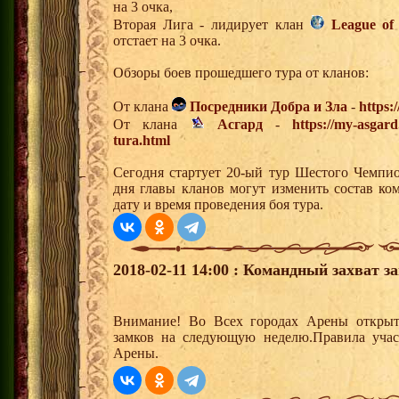
на 3 очка,
Вторая Лига - лидирует клан
League of
отстает на 3 очка.
Обзоры боев прошедшего тура от кланов:
От клана
Посредники Добра и Зла
-
https:
От клана
Асгард
-
https://my-asgar
tura.html
Сегодня стартует 20-ый тур Шестого Чемпи
дня главы кланов могут изменить состав к
дату и время проведения боя тура.
2018-02-11 14:00 : Командный захват з
Внимание! Во Всех городах Арены открыт
замков на следующую неделю.Правила учас
Арены.