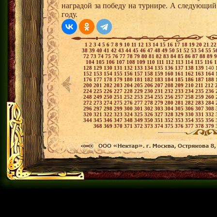
наградой за победу на турнире. А следующи
году.
1
2
3
4
5
6
7
8
9
10
11
12
13
14
15
16
17
18
19
20
21
2
38
39
40
41
42
43
44
45
46
47
48
49
50
51
52
53
54
55
5
72
73
74
75
76
77
78
79
80
81
82
83
84
85
86
87
88
89
104
105
106
107
108
109
110
111
112
113
114
115
116
128
129
130
131
132
133
134
135
136
137
138
139
140
152
153
154
155
156
157
158
159
160
161
162
163
164
176
177
178
179
180
181
182
183
184
185
186
187
188
200
201
202
203
204
205
206
207
208
209
210
211
212
224
225
226
227
228
229
230
231
232
233
234
235
236
248
249
250
251
252
253
254
255
256
257
258
259
260
272
273
274
275
276
277
278
279
280
281
282
283
284
296
297
298
299
300
301
302
303
304
305
306
307
308
320
321
322
323
324
325
326
327
328
329
330
331
332
344
345
346
347
348
349
350
351
352
353
354
355
356
368
369
370
371
372
373
374
375
376
377
378
379