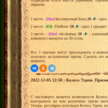
Подведены итоги квеста удачников. Призо
образом:
1 место -
[Hm]
Бессмертный Боец
20
- приз
2 место -
[El]
-TheBoss-
18
- приз 1 предмет
3 место -
[Hm]
vld-shaman
20
- алмазный
алмазного аккаунта на 30 суток,
Все 3 призера могут проследовать в комна
получить заслуженные призы. Сделать это м
момента.
2022-12-05 12:58 : Колесо Удачи. Призо
С настоящего момента возможности Колеса 
выигрывать на нем различные призы жите
Теперь, регулярно используя Колесо Удачи, 