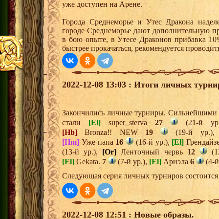
уже доступен на Арене.
Города Среднеморье и Утес Дракона надел
городе Среднеморье дают дополнительную пр
в бою опыте, в Утесе Драконов прибавка 10
быстрее прокачаться, рекомендуется проводит
2022-12-08 13:03 : Итоги личных турни
Закончились личные турниры. Сильнейшими и
стали
[El]
super_sterva
27
(21-й ур
[Hb]
Bronza!! NEW
19
(19-й ур.)
[Hm]
Уже папа
16
(16-й ур.),
[El]
Грендайз
(13-й ур.),
[Or]
Ленточный червь
12
(1
[El]
Gekata.
7
(7-й ур.),
[El]
Ариэла
6
(4-й
Следующая серия личных турниров состоится 
2022-12-08 12:51 : Новые образы.