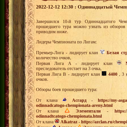
2022-12-12 12:30 : Одиннадцатый Чемп
Завершился 10-й тур Одиннадцатого Че
прошедшего тура можно узнать из обзоров
приводим ниже.
Лидеры Чемпионата по Лигам:
Премьер-Лига - лидирует клан
Белая ст
количество очков,
Первая Лига А - лидирует клан
преследователь отстает на 3 очка,
Первая Лига В - лидирует клан
4400
, 3 
очков.
Обзоры боев прошедшего тура:
От клана
Асгард
-
https://my-asg
odinnadcatogo-chempionata-areny.html
От клана
Элементали
-
https:
odinnadtcatogo-chempionata.html
От клана
Alkatraz
-
https://azclan.ru/chem