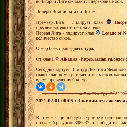
во Второй Лиге ожидаются переходные бои.
Лидеры Чемпионата по Лигам:
Премьер-Лига - лидирует клан
Поср
преследователь отстает на 3 очка,
Первая Лига - лидирует клан
League of N
количество очков.
Обзор боев прошедшего тура:
От клана
Alkatraz
-
https://azclan.ru/obzor
Сегодня стартует 18-й тур Девятого Чемпион
главы кланов могут изменить состав команды
время проведения боя тура.
2021-02-01 00:05 : Закончился ежемес
В этом месяце победу в турнире крафтеров 
продажей ресурсов 3086.37 ст. Победитель н