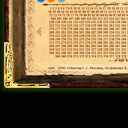
1
2
3
4
5
6
7
8
9
10
11
12
13
14
15
16
17
18
19
20
21
2
38
39
40
41
42
43
44
45
46
47
48
49
50
51
52
53
54
55
5
72
73
74
75
76
77
78
79
80
81
82
83
84
85
86
87
88
89
104
105
106
107
108
109
110
111
112
113
114
115
116
128
129
130
131
132
133
134
135
136
137
138
139
140
152
153
154
155
156
157
158
159
160
161
162
163
164
176
177
178
179
180
181
182
183
184
185
186
187
188
200
201
202
203
204
205
206
207
208
209
210
211
212
224
225
226
227
228
229
230
231
232
233
234
235
236
248
249
250
251
252
253
254
255
256
257
258
259
260
272
273
274
275
276
277
278
279
280
281
282
283
284
296
297
298
299
300
301
302
303
304
305
306
307
308
320
321
322
323
324
325
326
327
328
329
330
331
332
344
345
346
347
348
349
350
351
352
353
354
355
356
368
369
370
371
372
373
374
375
376
377
378
379