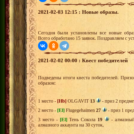
2021-02-03 12:15 : Новые образы.
Сегодня были установлены все новые образ
Всего обработано 15 заявок. Поздравляем с ус
2021-02-02 00:00 : Квест победителей
Подведены итоги квеста победителей. Приз
образом:
1 место -
[Hb]
OLGAVIT
13
- приз 2 предме
2 место -
[El]
Flugegehaimen
27
- приз 1 пре
3 место -
[El]
Тень Сокола
19
- алмазный
алмазного аккаунта на 30 суток,