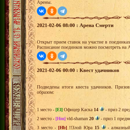
Арены.
2021-02-06 08:00 : Арена Смерти
Открыт прием ставок на участие в поединка
Расписание поединков можно посмотреть на А
2021-02-06 00:00 : Квест удачников
Подведены итоги квеста удачников. Призо
образом:
1 место -
[El]
Офицер Каска
14
- приз 2 пре
2 место -
[Hm]
vld-shaman
20
- приз 1 предм
3 место -
[Hb]
!!Злой Юра
15
- алмазный