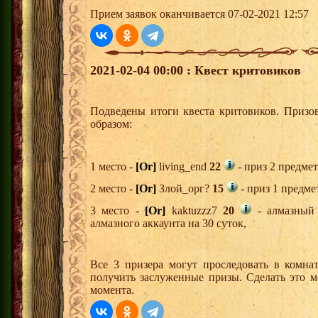
Прием заявок оканчивается 07-02-2021 12:57
2021-02-04 00:00 : Квест критовиков
Подведены итоги квеста критовиков. Призо
образом:
1 место -
[Or]
living_end
22
- приз 2 предмет
2 место -
[Or]
Злой_орг?
15
- приз 1 предме
3 место -
[Or]
kaktuzzz7
20
- алмазный 
алмазного аккаунта на 30 суток,
Все 3 призера могут проследовать в комна
получить заслуженные призы. Сделать это м
момента.