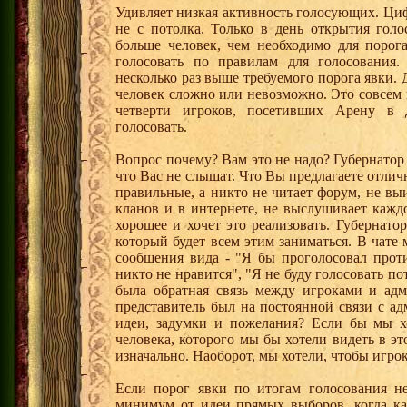
Удивляет низкая активность голосующих. Циф
не с потолка. Только в день открытия голо
больше человек, чем необходимо для порога
голосовать по правилам для голосования.
несколько раз выше требуемого порога явки. Д
человек сложно или невозможно. Это совсем 
четверти игроков, посетивших Арену в 
голосовать.
Вопрос почему? Вам это не надо? Губернатор
что Вас не слышат. Что Вы предлагаете отли
правильные, а никто не читает форум, не в
кланов и в интернете, не выслушивает кажд
хорошее и хочет это реализовать. Губернат
который будет всем этим заниматься. В чате
сообщения вида - "Я бы проголосовал проти
никто не нравится", "Я не буду голосовать по
была обратная связь между игроками и ад
представитель был на постоянной связи с а
идеи, задумки и пожелания? Если бы мы хо
человека, которого мы бы хотели видеть в э
изначально. Наоборот, мы хотели, чтобы игро
Если порог явки по итогам голосования не
минимум от идеи прямых выборов, когда к