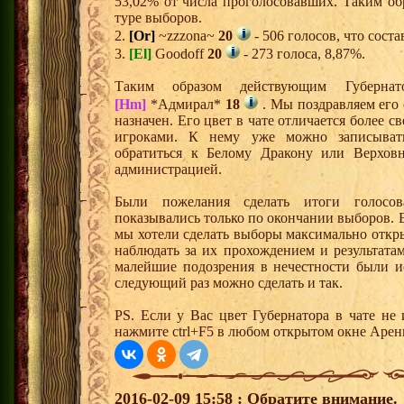
53,02% от числа проголосовавших. Таким об
туре выборов.
2.
[Or]
~zzzona~
20
- 506 голосов, что сост
3.
[El]
Goodoff
20
- 273 голоса, 8,87%.
Таким образом действующим Губернат
[Hm]
*Адмирал*
18
. Мы поздравляем его 
назначен. Его цвет в чате отличается более 
игроками. К нему уже можно записывать
обратиться к Белому Дракону или Верховн
администрацией.
Были пожелания сделать итоги голосов
показывались только по окончании выборов. 
мы хотели сделать выборы максимально отк
наблюдать за их прохождением и результата
малейшие подозрения в нечестности были и
следующий раз можно сделать и так.
PS. Если у Вас цвет Губернатора в чате не 
нажмите ctrl+F5 в любом открытом окне Арен
2016-02-09 15:58 : Обратите внимание.