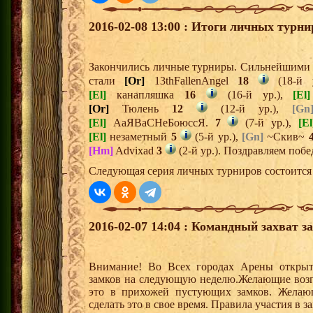
2016-02-08 13:00 : Итоги личных турни
Закончились личные турниры. Сильнейшими и
стали
[Or]
13thFallenAngel
18
(18-й 
[El]
канапляшка
16
(16-й ур.),
[El]
[Or]
Тюлень
12
(12-й ур.),
[Gn
[El]
АаЯВаСНеБоюссЯ.
7
(7-й ур.),
[El
[El]
незаметный
5
(5-й ур.),
[Gn]
~Скив~
[Hm]
Advixad
3
(2-й ур.). Поздравляем побе
Следующая серия личных турниров состоится 
2016-02-07 14:04 : Командный захват з
Внимание! Во Всех городах Арены открыт
замков на следующую неделю.Желающие возгла
это в прихожей пустующих замков. Желающ
сделать это в свое время. Правила участия в 