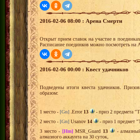
2016-02-06 08:00 : Арена Смерти
Открыт прием ставок на участие в поединка
Расписание поединков можно посмотреть на А
2016-02-06 00:00 : Квест удачников
Подведены итоги квеста удачников. Призо
образом:
1 место -
[Gn]
.Error
13
- приз 2 предмета "Т
2 место -
[Gn]
Usanov
14
- приз 1 предмет "
3 место -
[Hm]
MSR_Guard
13
- алмазны
алмазного аккаунта на 30 суток,