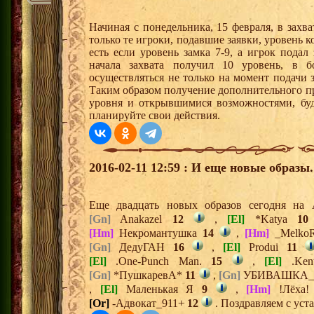
Начиная с понедельника, 15 февраля, в захв
только те игроки, подавшие заявки, уровень к
есть если уровень замка 7-9, а игрок подал
начала захвата получил 10 уровень, в б
осуществляться не только на момент подачи з
Таким образом получение дополнительного п
уровня и открывшимися возможностями, буд
планируйте свои действия.
2016-02-11 12:59 : И еще новые образы.
Еще двадцать новых образов сегодня на
[Gn]
Anakazel
12
,
[El]
*Katya
10
[Hm]
Некромантушка
14
,
[Hm]
_Melko
[Gn]
ДедуГАН
16
,
[El]
Produi
11
[El]
.One-Punch Man.
15
,
[El]
.Ken
[Gn]
*ПушкаревА*
11
,
[Gn]
УБИВАШКА
,
[El]
Маленькая Я
9
,
[Hm]
!Лёха
[Or]
-Адвокат_911+
12
. Поздравляем с уст