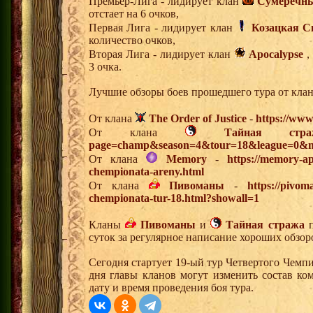
Премьер-Лига - лидирует клан
Сумеречны
отстает на 6 очков,
Первая Лига - лидирует клан
Козацкая С
количество очков,
Вторая Лига - лидирует клан
Apocalypse
,
3 очка.
Лучшие обзоры боев прошедшего тура от клан
От клана
The Order of Justice
-
https://www
От клана
Тайная стра
page=champ&season=4&tour=18&league=0&m
От клана
Memory
-
https://memory-ap
chempionata-areny.html
От клана
Пивоманы
-
https://pivo
chempionata-tur-18.html?showall=1
Кланы
Пивоманы
и
Тайная стража
п
суток за регулярное написание хороших обзор
Сегодня стартует 19-ый тур Четвертого Чемп
дня главы кланов могут изменить состав к
дату и время проведения боя тура.