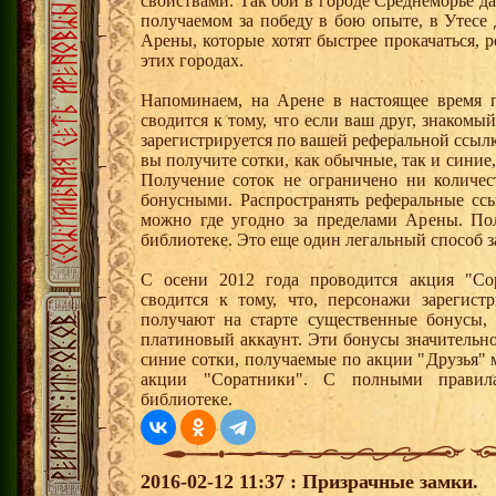
свойствами. Так бои в городе Среднеморье 
получаемом за победу в бою опыте, в Утесе
Арены, которые хотят быстрее прокачаться, 
этих городах.
Напоминаем, на Арене в настоящее время п
сводится к тому, что если ваш друг, знаком
зарегистрируется по вашей реферальной ссылк
вы получите сотки, как обычные, так и синие,
Получение соток не ограничено ни количес
бонусными. Распространять реферальные сс
можно где угодно за пределами Арены. По
библиотеке. Это еще один легальный способ з
С осени 2012 года проводится акция "Со
сводится к тому, что, персонажи зарегист
получают на старте существенные бонусы, 
платиновый аккаунт. Эти бонусы значительно
синие сотки, получаемые по акции "Друзья"
акции "Соратники". С полными правил
библиотеке.
2016-02-12 11:37 : Призрачные замки.