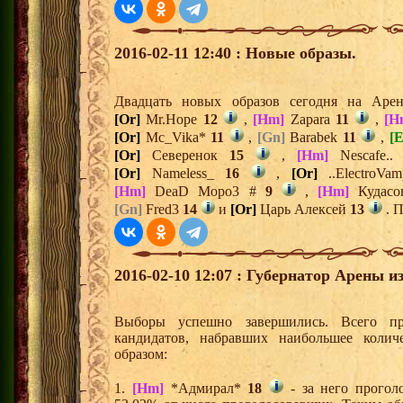
2016-02-11 12:40 : Новые образы.
Двадцать новых образов сегодня на Ар
[Or]
Mr.Hope
12
,
[Hm]
Zapara
11
,
[H
[Or]
Mc_Vika*
11
,
[Gn]
Barabek
11
,
[E
[Or]
Северенок
15
,
[Hm]
Nescafe.
[Or]
Nameless_
16
,
[Or]
..ElectroVa
[Hm]
DeaD Mopo3 #
9
,
[Hm]
Кудас
[Gn]
Fred3
14
и
[Or]
Царь Алексей
13
. П
2016-02-10 12:07 : Губернатор Арены и
Выборы успешно завершились. Всего пр
кандидатов, набравших наибольшее колич
образом:
1.
[Hm]
*Адмирал*
18
- за него проголо