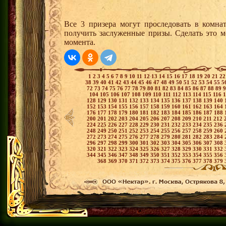
Все 3 призера могут проследовать в комна
получить заслуженные призы. Сделать это м
момента.
1
2
3
4
5
6
7
8
9
10
11
12
13
14
15
16
17
18
19
20
21
2
38
39
40
41
42
43
44
45
46
47
48
49
50
51
52
53
54
55
5
72
73
74
75
76
77
78
79
80
81
82
83
84
85
86
87
88
89
104
105
106
107
108
109
110
111
112
113
114
115
116
128
129
130
131
132
133
134
135
136
137
138
139
140
152
153
154
155
156
157
158
159
160
161
162
163
164
176
177
178
179
180
181
182
183
184
185
186
187
188
200
201
202
203
204
205
206
207
208
209
210
211
212
224
225
226
227
228
229
230
231
232
233
234
235
236
248
249
250
251
252
253
254
255
256
257
258
259
260
272
273
274
275
276
277
278
279
280
281
282
283
284
296
297
298
299
300
301
302
303
304
305
306
307
308
320
321
322
323
324
325
326
327
328
329
330
331
332
344
345
346
347
348
349
350
351
352
353
354
355
356
368
369
370
371
372
373
374
375
376
377
378
379