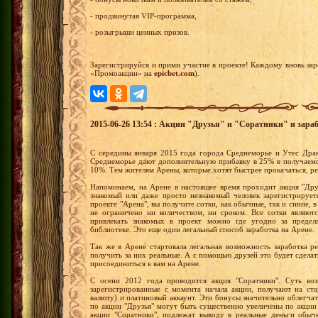
- продвинутая VIP-программа,
- розыгрыши ценных призов.
Зарегистрируйся и прими участие в проекте! Каждому вновь за
«Промоакции» на
epicbet.com
).
2015-06-26 13:54 : Акции "Друзья" и "Соратники" и зараб
С середины января 2015 года города Среднеморье и Утес Драк
Среднеморье дают дополнительную прибавку в 25% в получаемо
10%. Тем жителям Арены, которые хотят быстрее прокачаться, р
Напоминаем, на Арене в настоящее время проходит акция "Друз
знакомый или даже просто незнакомый человек зарегистрирует
проекте "Арена", вы получите сотки, как обычные, так и синие, 
не ограничено ни количеством, ни сроком. Все сотки являют
привлекать знакомых в проект можно где угодно за преде
библиотеке. Это еще один легальный способ заработка на Арене.
Так же в Арене стартовала легальная возможность заработка р
получить за них реальные. А с помощью друзей это будет сдела
присоединиться к вам на Арене.
С осени 2012 года проводится акция "Соратники". Суть воз
зарегистрированные с момента начала акции, получают на ста
валюту) и платиновый аккаунт. Эти бонусы значительно облегча
по акции "Друзья" могут быть существенно увеличены по акции 
акции "Соратники", подлежат выводу в реальные деньги обыч