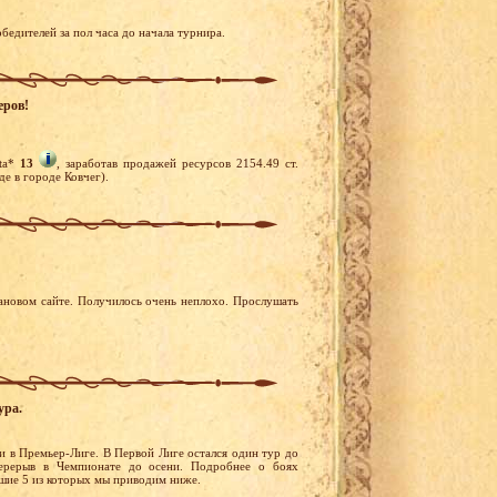
бедителей за пол часа до начала турнира.
еров!
tta*
13
, заработав продажей ресурсов 2154.49 ст.
е в городе Ковчег).
лановом сайте. Получилось очень неплохо. Прослушать
ура.
и в Премьер-Лиге. В Первой Лиге остался один тур до
ерерыв в Чемпионате до осени. Подробнее о боях
чшие 5 из которых мы приводим ниже.