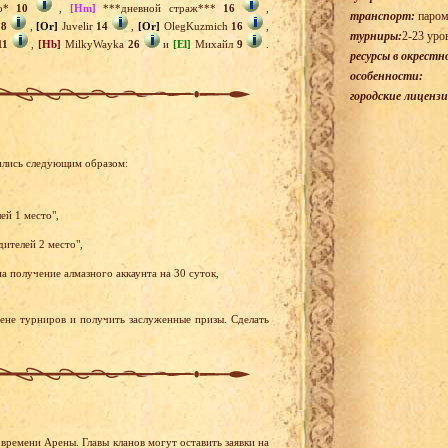
o*
10
,
[Hm]
***дневной страж***
16
,
транспорт:
паром
18
,
[Or]
Juvelir
14
,
[Or]
OlegKuzmich
16
,
турниры:
2-23 уро
11
,
[Hb]
MilkyWayka
26
и
[El]
Михайл
9
.
ресурсы в окрестн
особенности:
городские лицензи
ились следующим образом:
ей 1 место",
дителей 2 место",
а получение алмазного аккаунта на 30 суток,
рене турниров и получить заслуженные призы. Сделать
времени Арены. Главы кланов могут оставить заявки на