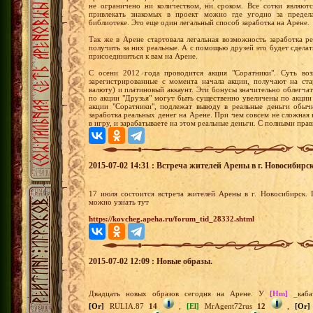
не ограничено ни количеством, ни сроком. Все сотки являют
привлекать знакомых в проект можно где угодно за преде
библиотеке. Это еще один легальный способ заработка на Арене.
Так же в Арене стартовала легальная возможность заработка р
получить за них реальные. А с помощью друзей это будет сдела
присоединиться к вам на Арене.
С осени 2012 года проводится акция "Соратники". Суть воз
зарегистрированные с момента начала акции, получают на ста
валюту) и платиновый аккаунт. Эти бонусы значительно облегча
по акции "Друзья" могут быть существенно увеличены по акции 
акции "Соратники", подлежат выводу в реальные деньги обыч
заработка реальных денег на Арене. При чем совсем не сложная
в игру, и зарабатываете на этом реальные деньги. С полными пра
2015-07-02 14:31 : Встреча жителей Арены в г. Новосибирск
17 июля состоится встреча жителей Арены в г. Новосибирск.
можно узнать тут
https://kovcheg.apeha.ru/forum_tid_28332.shtml
2015-07-02 12:09 : Новые образы.
Двадцать новых образов сегодня на Арене. У
[Hm]
_каба
[Or]
RULIA.87
14
,
[El]
MrAgent72rus
12
,
[Or]