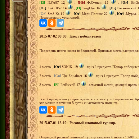
[El]
ILYA87
12
,
[Hb]
Ф.Сумкин
16
,
[Or]
BinG
[Or]
Kokc 057
14
,
[El]
SergChel
16
,
[Or]
Васяновский
[Gn]
SmS-Ka
12
,
[Or]
Мери Попинс
22
,
[Or]
.Мурка.
Поздравляем с установкой.
2015-07-02 00:00 : Квест победителей
Подведены итоги квеста победителей. Призовые места распредел
1 место -
[Or]
SONIK.
19
- приз 2 предмета "Топор победител
2 место -
[Gn]
The Equalizer
16
- приз 1 предмет "Топор побе
3 место -
[El]
RetRieveR
17
- алмазный жетон, дающий право н
Все 3 призера могут проследовать в комнату победителей на А
это можно в течении 5 суток с настоящего момента.
2015-07-01 13:10 : Расовый клановый турнир.
Очередной расовый клановый турнир стартует 6 июля в 13-00 по 