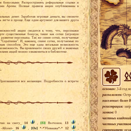
ся бонусными. Распространять реферальные ссылки и
лами Арены. Полные правила акции опубликованы в
еальных денег. Заработав игровые деньги, вы сможете
ть легче и проще. Еще один аргумент для вашего друга
можностей акции сводится к тому, что, персонажи
рте существенные бонусы, такие как сотки (игровую
т развитие персонажа. Так же синие сотки, получаемые
"Соратники". И, наконец, синие сотки, получаемые по
ным способом. Это еще одна легальная возможность
 возможность. Вы привлекаете своих друзей и знакомых
вилами акций можно ознакомиться в библиотеке.
.
 Приглашаются все желающие. Подробности о встрече
основан:
3-й год н
расположен:
Остр
население: более 8
регистрация:
запр
замков:
0
частных владений
чки на снегу_
14
,
[El]
Волчонок.
13
,
частных участков
-Абсент-
16
,
[Or]
*-*Убивашка*-*
12
,
суверенитет:
неза