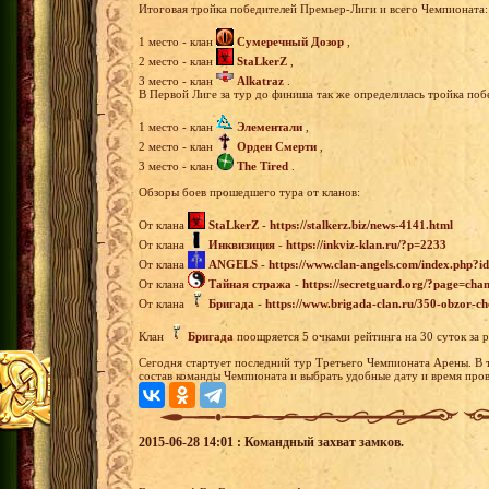
Итоговая тройка победителей Премьер-Лиги и всего Чемпионата:
1 место - клан
Сумеречный Дозор
,
2 место - клан
StaLkerZ
,
3 место - клан
Alkatraz
.
В Первой Лиге за тур до финиша так же определилась тройка поб
1 место - клан
Элементали
,
2 место - клан
Орден Смерти
,
3 место - клан
The Tired
.
Обзоры боев прошедшего тура от кланов:
От клана
StaLkerZ
-
https://stalkerz.biz/news-4141.html
От клана
Инквизиция
-
https://inkviz-klan.ru/?p=2233
От клана
ANGELS
-
https://www.clan-angels.com/index.php?
От клана
Тайная стража
-
https://secretguard.org/?page=c
От клана
Бригада
-
https://www.brigada-clan.ru/350-obzor-c
Клан
Бригада
поощряется 5 очками рейтинга на 30 суток за 
Сегодня стартует последний тур Третьего Чемпионата Арены. В 
состав команды Чемпионата и выбрать удобные дату и время пров
2015-06-28 14:01 : Командный захват замков.