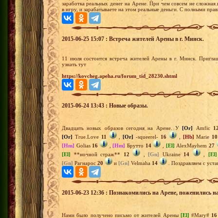
заработка реальных денег на Арене. При чем совсем не сложная
в игру, и зарабатываете на этом реальные деньги. С полными пра
2015-06-25 15:07 : Встреча жителей Арены в г. Минск.
11 июля состоится встреча жителей Арены в г. Минск. Пригл
узнать тут
https://kovcheg.apeha.ru/forum_tid_28230.shtml
2015-06-24 13:43 : Новые образы.
Двадцать новых образов сегодня на Арене. У
[Or]
Amfic
1
[Or]
True.Love
11
,
[Or]
-squeerel-
16
,
[Hb]
Marie
10
[Hm]
Golias
16
,
[Hm]
Брутто
14
,
[El]
AlexMayhem
27
[El]
**ночной страж**
12
,
[Gn]
Ukraine
14
,
[El]
[Gn]
Рагнарос
20
и
[Gn]
Velmaha
14
. Поздравляем с уста
2015-06-23 12:36 : Познакомились на Арене, поженились н
Нами было получено письмо от жителей Арены
[El]
#Mary#
16