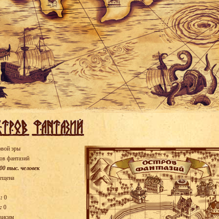
овой эры
ов фантазий
00 тыс. человек
ещена
:
0
:
0
висим