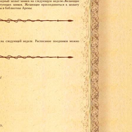
андный захват замков на следующую неделю.Желающие
устующих замков. Желающие присоединиться к захвату
ны в библиотеке Арены.
на следующей неделе. Расписание поединков можно
а!
у,