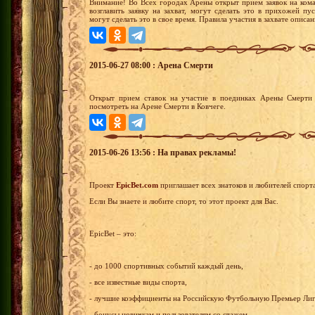
Внимание! Во Всех городах Арены открыт прием заявок на ком
возглавить заявку на захват, могут сделать это в прихожей п
могут сделать это в свое время. Правила участия в захвате описа
2015-06-27 08:00 : Арена Смерти
Открыт прием ставок на участие в поединках Арены Смерти 
посмотреть на Арене Смерти в Ковчеге.
2015-06-26 13:56 : На правах рекламы!
Проект
EpicBet.com
приглашает всех знатоков и любителей спорт
Если Вы знаете и любите спорт, то этот проект для Вас.
EpicBet – это:
- до 1000 спортивных событий каждый день,
- все известные виды спорта,
- лучшие коэффициенты на Российскую Футбольную Премьер Лиг
- бонусы новичкам и пользователям со стажем,