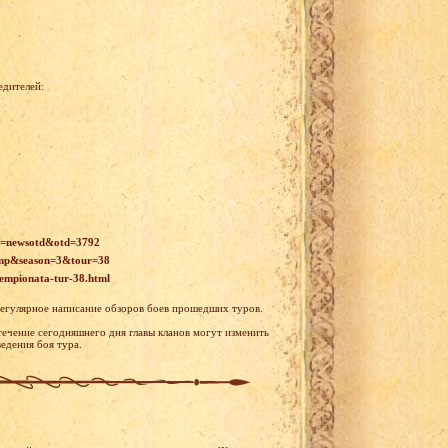
едителей:
id=newsotd&otd=3792
hamp&season=3&tour=38
hempionata-tur-38.html
регулярное написание обзоров боев прошедших туров.
течение сегодняшнего дня главы кланов могут изменить
едения боя тура.