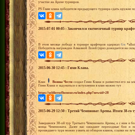
участие на Арене турниров.
PS Главе клана победителя предыдущего турнира сдать оружие по
2015-07-01 00:05 : Закончился ежемесячный турнир крафт
В этом месяце победу в турнире крафтеров одержал
Gn
*allu
Победитель награжден Алмазной Лозой (приз дожидается на склад
2015-06-30 12:45 : Гимн Клана.
Клан
Воины Чести
создал Гимн Клана и разместил его на к
Гимн Клана и задуматься о вступлении в клан можно тут
https://soldiersofhonour.ru/index.php?newsid=28
2015-06-29 12:50 : Третий Чемпионат Арены. Итоги 38-го т
Завершился 38-ой тур Третьего Чемпионата Арены, а с ним и бо
конца Чемпионата. Далее нас ожидают переходные бои и п
прошедшего тура можно узнать из обзоров кланов, ссылки на лу