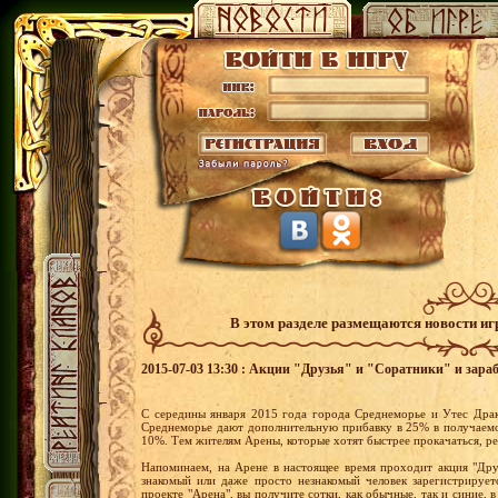
В этом разделе размещаются новости и
2015-07-03 13:30 : Акции "Друзья" и "Соратники" и зараб
С середины января 2015 года города Среднеморье и Утес Драк
Среднеморье дают дополнительную прибавку в 25% в получаемо
10%. Тем жителям Арены, которые хотят быстрее прокачаться, р
Напоминаем, на Арене в настоящее время проходит акция "Друз
знакомый или даже просто незнакомый человек зарегистрирует
проекте "Арена", вы получите сотки, как обычные, так и синие, 