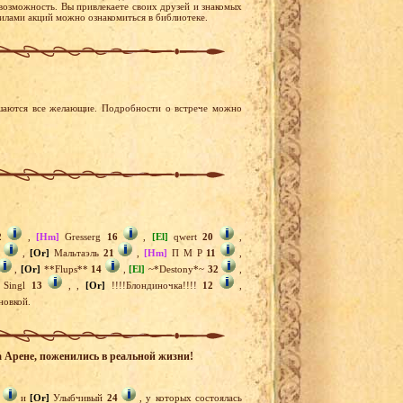
 возможность. Вы привлекаете своих друзей и знакомых
вилами акций можно ознакомиться в библиотеке.
ашаются все желающие. Подробности о встрече можно
2
,
[Hm]
Gresserg
16
,
[El]
qwert
20
,
,
[Or]
Мальтаэль
21
,
[Hm]
П М Р
11
,
,
[Or]
**Flups**
14
,
[El]
~*Destony*~
32
,
Singl
13
,
,
[Or]
!!!!Блондиночка!!!!
12
,
новкой.
а Арене, поженились в реальной жизни!
и
[Or]
Улыбчивый
24
, у которых состоялась