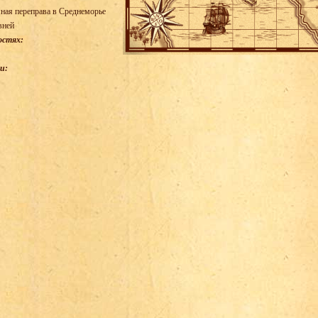
ная переправа в Среднеморье
вней
остях:
и: