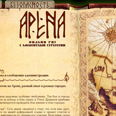
гры и сообщения администрации.
оток на Арене, разный опыт в разных городах.
она наделены особыми свойствами. Так бои в городе
м за победу в бою опыте, в Утесе Драконов прибавка
екомендуется проводить бои именно в этих городах.
ья". Суть акции сводится к тому, что если ваш друг,
ся по вашей реферальной ссылке и примет участие в
в зависимости от степени его участия. Получение соток