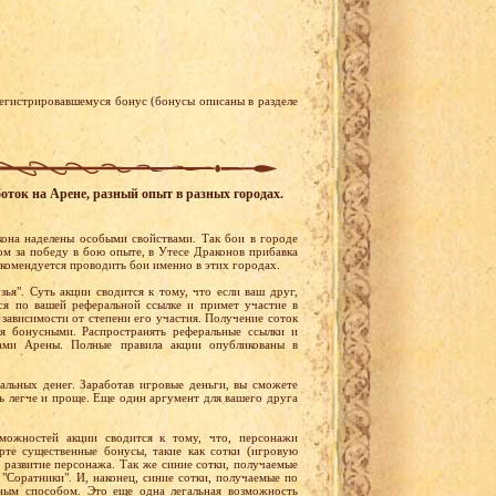
регистрировавшемуся бонус (бонусы описаны в разделе
оток на Арене, разный опыт в разных городах.
она наделены особыми свойствами. Так бои в городе
м за победу в бою опыте, в Утесе Драконов прибавка
екомендуется проводить бои именно в этих городах.
ья". Суть акции сводится к тому, что если ваш друг,
ся по вашей реферальной ссылке и примет участие в
в зависимости от степени его участия. Получение соток
ся бонусными. Распространять реферальные ссылки и
лами Арены. Полные правила акции опубликованы в
еальных денег. Заработав игровые деньги, вы сможете
ть легче и проще. Еще один аргумент для вашего друга
можностей акции сводится к тому, что, персонажи
рте существенные бонусы, такие как сотки (игровую
т развитие персонажа. Так же синие сотки, получаемые
"Соратники". И, наконец, синие сотки, получаемые по
ным способом. Это еще одна легальная возможность